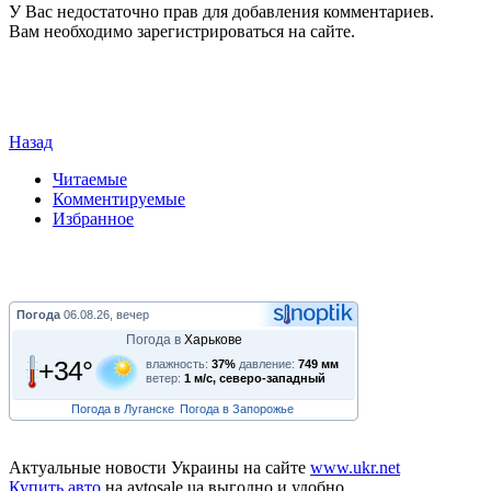
У Вас недостаточно прав для добавления комментариев.
Вам необходимо зарегистрироваться на сайте.
Назад
Читаемые
Комментируемые
Избранное
Погода
06.08.26, вечер
Погода в
Харькове
+34°
влажность:
37%
давление:
749 мм
ветер:
1 м/с, северо-западный
Погода в Луганске
Погода в Запорожье
Актуальные новости Украины на сайте
www.ukr.net
Купить авто
на avtosale.ua выгодно и удобно.