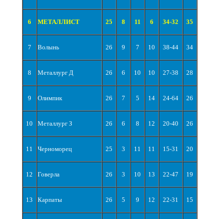
6
МЕТАЛЛИСТ
25
8
11
6
34-32
35
7
Волынь
26
9
7
10
38-44
34
8
Металлург Д
26
6
10
10
27-38
28
9
Олимпик
26
7
5
14
24-64
26
10
Металлург З
26
6
8
12
20-40
26
11
Черноморец
25
3
11
11
15-31
20
12
Говерла
26
3
10
13
22-47
19
13
Карпаты
26
5
9
12
22-31
15