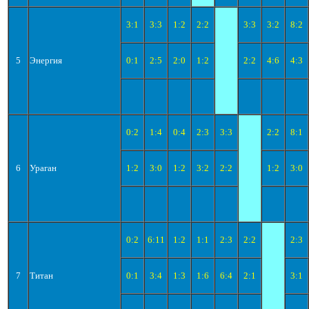
3:1
3:3
1:2
2:2
3:3
3:2
8:2
5
Энергия
0:1
2:5
2:0
1:2
2:2
4:6
4:3
0:2
1:4
0:4
2:3
3:3
2:2
8:1
6
Ураган
1:2
3:0
1:2
3:2
2:2
1:2
3:0
0:2
6:11
1:2
1:1
2:3
2:2
2:3
7
Титан
0:1
3:4
1:3
1:6
6:4
2:1
3:1