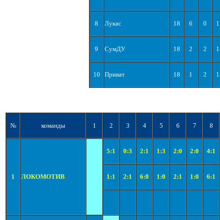
8
Лукас
18
6
0
1
9
СумДУ
18
2
2
1
10
Приват
18
1
2
1
№
команды
1
2
3
4
5
6
7
8
5:1
0:3
2:1
1:3
2:0
2:0
4:1
1
ЛОКОМОТИВ
1:1
2:1
6:0
1:0
2:1
1:0
6:1