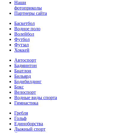
Наши
фотоприколы
Партнеры сайта
Баскетбол
Водное поло
Волейбол
Футбол
Футзал
Хоккей
Автоспорт
Бадминтон
Биатлон
Бильярд
Бодибилдинг
Бокс
Велоспорт
Водные виды спорта
Гимнастика
Гребля
Гольф
Единоборства
Лыжный спорт