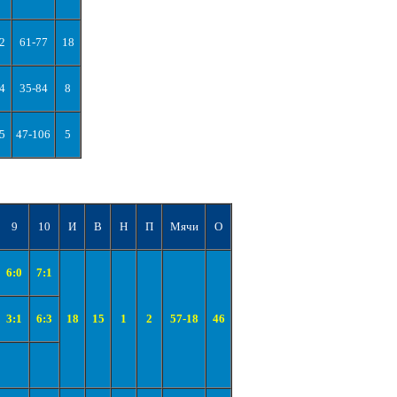
2
61-77
18
4
35-84
8
5
47-106
5
9
10
И
В
Н
П
Мячи
О
6:0
7:1
3:1
6:3
18
15
1
2
57-18
46