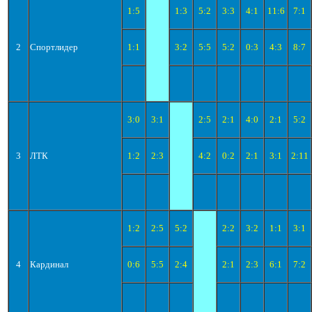
1:5
1:3
5:2
3:3
4:1
11:6
7:1
2
Спортлидер
1:1
3:2
5:5
5:2
0:3
4:3
8:7
3:0
3:1
2:5
2:1
4:0
2:1
5:2
3
ЛТК
1:2
2:3
4:2
0:2
2:1
3:1
2:11
1:2
2:5
5:2
2:2
3:2
1:1
3:1
4
Кардинал
0:6
5:5
2:4
2:1
2:3
6:1
7:2