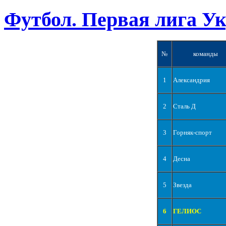
Футбол. Первая лига У
№
команды
1
Александрия
2
Сталь Д
3
Горняк-спорт
4
Десна
5
Звезда
6
ГЕЛИОС