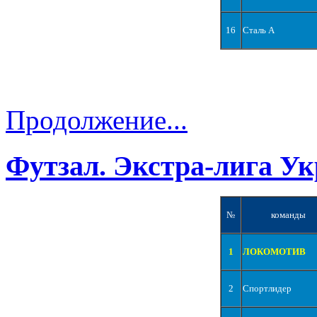
16
Сталь А
Продолжение...
Футзал. Экстра-лига Ук
№
команды
1
ЛОКОМОТИВ
2
Спортлидер