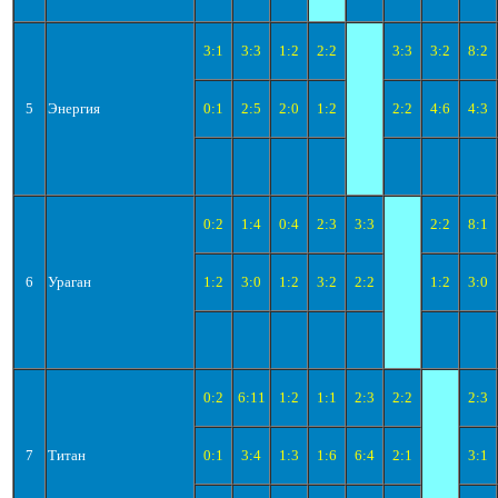
3:1
3:3
1:2
2:2
3:3
3:2
8:2
5
Энергия
0:1
2:5
2:0
1:2
2:2
4:6
4:3
0:2
1:4
0:4
2:3
3:3
2:2
8:1
6
Ураган
1:2
3:0
1:2
3:2
2:2
1:2
3:0
0:2
6:11
1:2
1:1
2:3
2:2
2:3
7
Титан
0:1
3:4
1:3
1:6
6:4
2:1
3:1