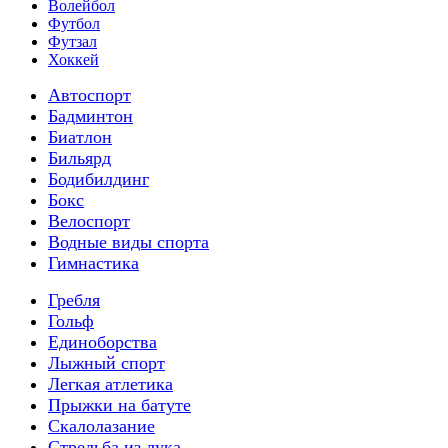
Волейбол
Футбол
Футзал
Хоккей
Автоспорт
Бадминтон
Биатлон
Бильярд
Бодибилдинг
Бокс
Велоспорт
Водные виды спорта
Гимнастика
Гребля
Гольф
Единоборства
Лыжный спорт
Легкая атлетика
Прыжки на батуте
Скалолазание
Стрельба из лука