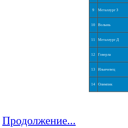
9
Металлург З
10
Волынь
11
Металлург Д
12
Говерла
13
Ильичевец
14
Олимпик
Продолжение...