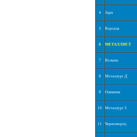
4
Заря
5
Ворскла
6
МЕТАЛЛИСТ
7
Волынь
8
Металлург Д
9
Олимпик
10
Металлург З
11
Черноморец