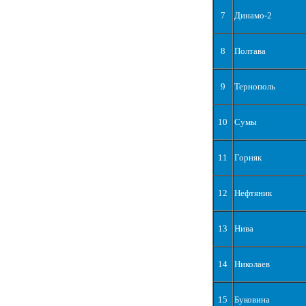
7
Динамо-2
8
Полтава
9
Тернополь
10
Сумы
11
Горняк
12
Нефтяник
13
Нива
14
Николаев
15
Буковина