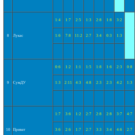
1:4
1:7
2:5
1:3
2:8
1:8
3:2
8
Лукас
1:6
7:8
11:2
2:7
3:4
0:3
1:3
0:6
1:2
1:1
1:5
1:8
1:6
2:3
0:8
9
СумДУ
1:3
2:11
4:3
4:8
2:3
2:3
4:2
1:3
1:7
3:6
1:2
2:7
2:8
2:8
3:7
4:7
10
Приват
3:6
2:6
1:7
2:7
3:3
3:4
4:6
2:7