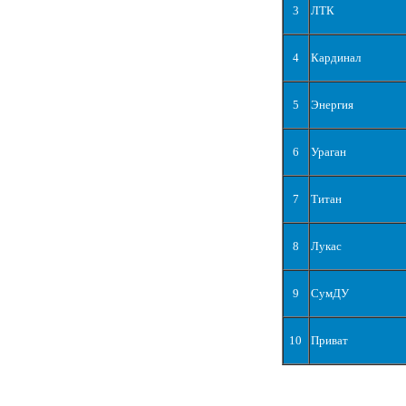
3
ЛТК
4
Кардинал
5
Энергия
6
Ураган
7
Титан
8
Лукас
9
СумДУ
10
Приват