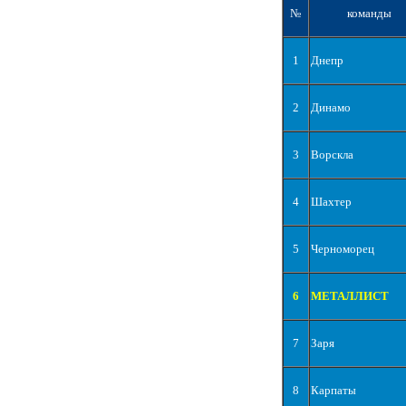
№
команды
1
Днепр
2
Динамо
3
Ворскла
4
Шахтер
5
Черноморец
6
МЕТАЛЛИСТ
7
Заря
8
Карпаты