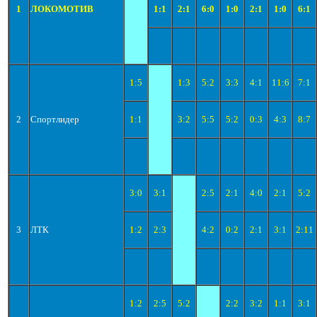
1
ЛОКОМОТИВ
1:1
2:1
6:0
1:0
2:1
1:0
6:1
1:5
1:3
5:2
3:3
4:1
11:6
7:1
2
Спортлидер
1:1
3:2
5:5
5:2
0:3
4:3
8:7
3:0
3:1
2:5
2:1
4:0
2:1
5:2
3
ЛТК
1:2
2:3
4:2
0:2
2:1
3:1
2:11
1:2
2:5
5:2
2:2
3:2
1:1
3:1