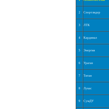
2
Спортлидер
3
ЛТК
4
Кардинал
5
Энергия
6
Ураган
7
Титан
8
Лукас
9
СумДУ