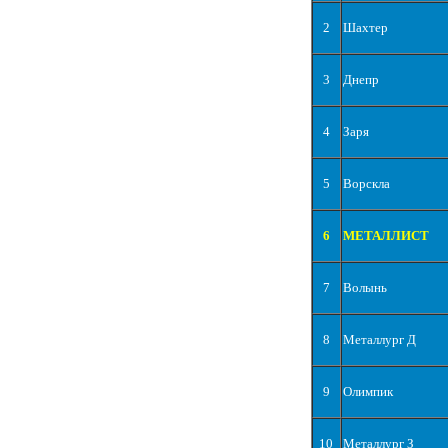
2
Шахтер
3
Днепр
4
Заря
5
Ворскла
6
МЕТАЛЛИСТ
7
Волынь
8
Металлург Д
9
Олимпик
10
Металлург З