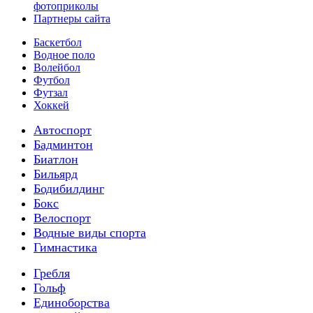
фотоприколы
Партнеры сайта
Баскетбол
Водное поло
Волейбол
Футбол
Футзал
Хоккей
Автоспорт
Бадминтон
Биатлон
Бильярд
Бодибилдинг
Бокс
Велоспорт
Водные виды спорта
Гимнастика
Гребля
Гольф
Единоборства