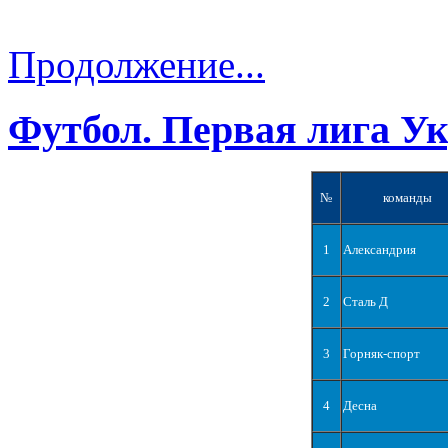
Продолжение...
Футбол. Первая лига У
№
команды
1
Александрия
2
Сталь Д
3
Горняк-спорт
4
Десна