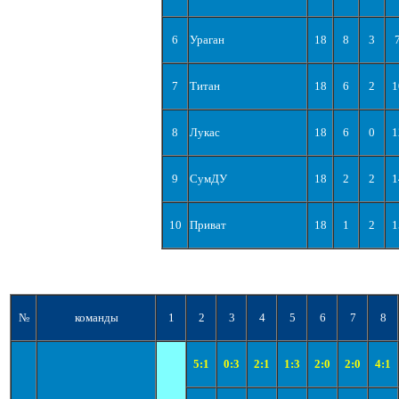
6
Ураган
18
8
3
7
Титан
18
6
2
1
8
Лукас
18
6
0
1
9
СумДУ
18
2
2
1
10
Приват
18
1
2
1
№
команды
1
2
3
4
5
6
7
8
5:1
0:3
2:1
1:3
2:0
2:0
4:1