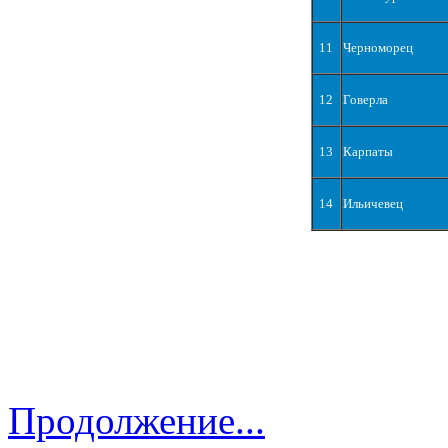
11
Черноморец
12
Говерла
13
Карпаты
14
Ильичевец
Продолжение...