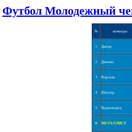
Футбол Молодежный че
№
команды
1
Днепр
2
Динамо
3
Ворскла
4
Шахтер
5
Черноморец
6
МЕТАЛЛИСТ