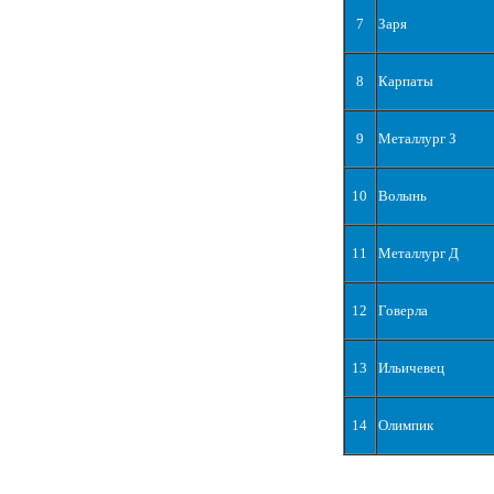
7
Заря
8
Карпаты
9
Металлург З
10
Волынь
11
Металлург Д
12
Говерла
13
Ильичевец
14
Олимпик