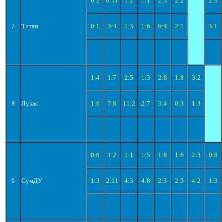
0:2
6:11
1:2
1:1
2:3
2:2
2:3
7
Титан
0:1
3:4
1:3
1:6
6:4
2:1
3:1
1:4
1:7
2:5
1:3
2:8
1:8
3:2
8
Лукас
1:6
7:8
11:2
2:7
3:4
0:3
1:3
0:6
1:2
1:1
1:5
1:8
1:6
2:3
0:8
9
СумДУ
1:3
2:11
4:3
4:8
2:3
2:3
4:2
1:3