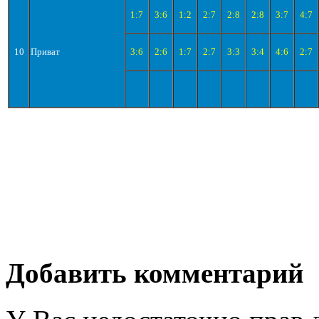
1:7
3:6
1:2
2:7
2:8
2:8
3:7
4:7
10
Приват
3:6
2:6
1:7
2:7
3:3
3:4
4:6
2:7
Добавить комментарий