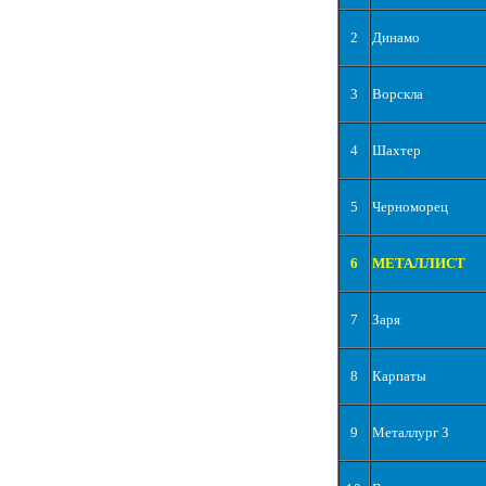
2
Динамо
3
Ворскла
4
Шахтер
5
Черноморец
6
МЕТАЛЛИСТ
7
Заря
8
Карпаты
9
Металлург З