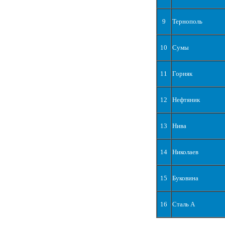
9
Тернополь
10
Сумы
11
Горняк
12
Нефтяник
13
Нива
14
Николаев
15
Буковина
16
Сталь А