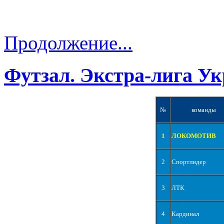
Продолжение...
Футзал. Экстра-лига Ук
№
команды
1
ЛОКОМОТИВ
2
Спортлидер
3
ЛТК
4
Кардинал