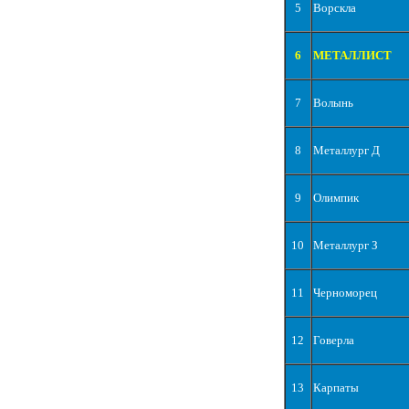
5
Ворскла
6
МЕТАЛЛИСТ
7
Волынь
8
Металлург Д
9
Олимпик
10
Металлург З
11
Черноморец
12
Говерла
13
Карпаты