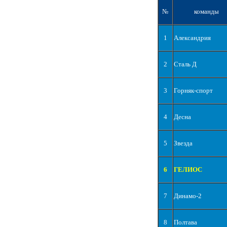
№
команды
1
Александрия
2
Сталь Д
3
Горняк-спорт
4
Десна
5
Звезда
6
ГЕЛИОС
7
Динамо-2
8
Полтава