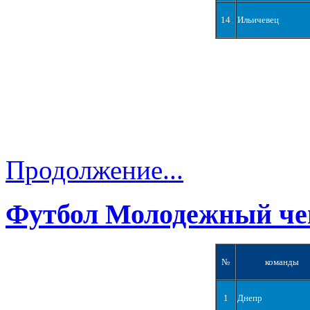
14
Ильичевец
Продолжение...
Футбол Молодежный че
№
команды
1
Днепр