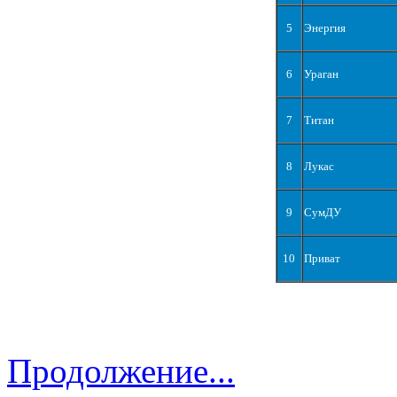
5
Энергия
6
Ураган
7
Титан
8
Лукас
9
СумДУ
10
Приват
Продолжение...