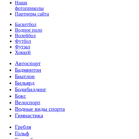
Наши
фотоприколы
Партнеры сайта
Баскетбол
Водное поло
Волейбол
Футбол
Футзал
Хоккей
Автоспорт
Бадминтон
Биатлон
Бильярд
Бодибилдинг
Бокс
Велоспорт
Водные виды спорта
Гимнастика
Гребля
Гольф