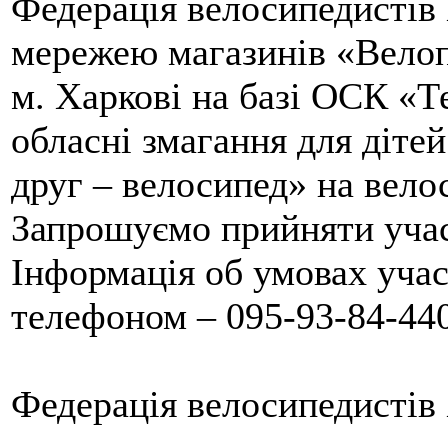
Федерація велосипедистів 
мережею магазинів «Велоп
м. Харкові на базі ОСК «
обласні змагання для діте
друг – велосипед» на вело
Запрошуємо прийняти учас
Інформація об умовах учас
телефоном – 095-93-84-440
Федерація велосипедистів 