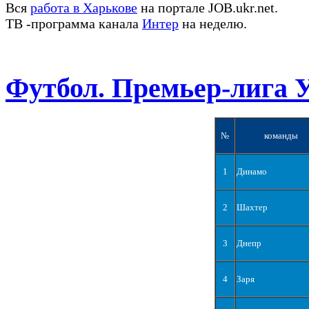
Вся
работа в Харькове
на портале JOB.ukr.net.
ТВ -программа канала
Интер
на неделю.
Футбол. Премьер-лига 
№
команды
1
Динамо
2
Шахтер
3
Днепр
4
Заря