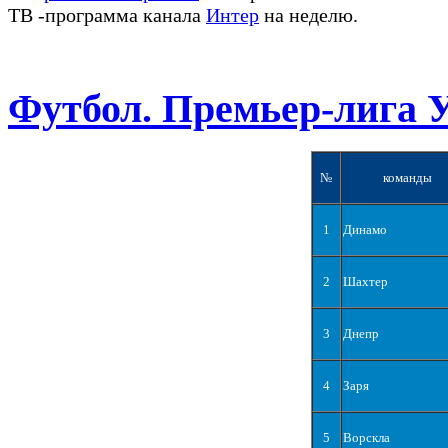
ТВ -программа канала
Интер
на неделю.
Футбол. Премьер-лига 
№
команды
1
Динамо
2
Шахтер
3
Днепр
4
Заря
5
Ворскла