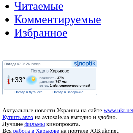
Читаемые
Комментируемые
Избранное
Погода
07.08.26, вечер
Погода в
Харькове
+33°
влажность:
37%
давление:
747 мм
ветер:
1 м/с, северо-восточный
Погода в Луганске
Погода в Запорожье
Актуальные новости Украины на сайте
www.ukr.ne
Купить авто
на avtosale.ua выгодно и удобно.
Лучшие
фильмы
кинопроката.
Вся
работа в Харькове
на портале JOB.ukr.net.