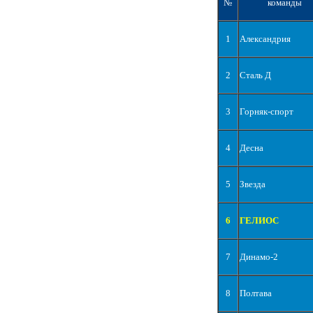
№
команды
1
Александрия
2
Сталь Д
3
Горняк-спорт
4
Десна
5
Звезда
6
ГЕЛИОС
7
Динамо-2
8
Полтава