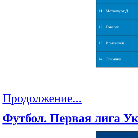
11
Металлург Д
12
Говерла
13
Ильичевец
14
Олимпик
Продолжение...
Футбол. Первая лига У