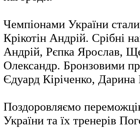
Чемпіонами України стали
Крікотін Андрій. Срібні н
Андрій, Рєпка Ярослав, Щ
Олександр. Бронзовими пр
Єдуард Кіріченко, Дарина
Поздоровляємо переможців
України та їх тренерів Пог