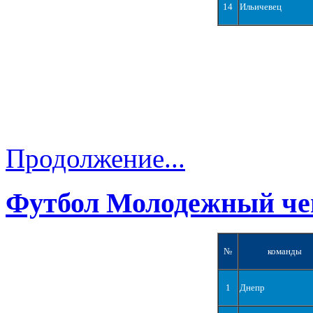
14
Ильичевец
Продолжение...
Футбол Молодежный че
№
команды
1
Днепр