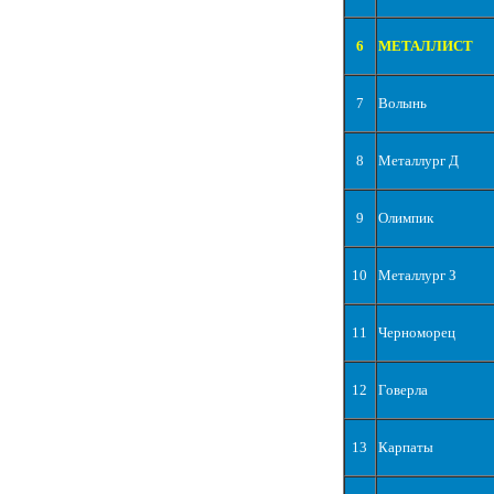
6
МЕТАЛЛИСТ
7
Волынь
8
Металлург Д
9
Олимпик
10
Металлург З
11
Черноморец
12
Говерла
13
Карпаты