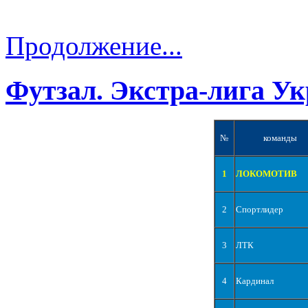
Продолжение...
Футзал. Экстра-лига Ук
№
команды
1
ЛОКОМОТИВ
2
Спортлидер
3
ЛТК
4
Кардинал