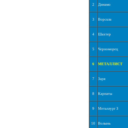
2
Динамо
3
Ворскла
4
Шахтер
5
Черноморец
6
МЕТАЛЛИСТ
7
Заря
8
Карпаты
9
Металлург З
10
Волынь