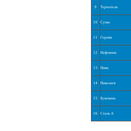
9
Тернополь
10
Сумы
11
Горняк
12
Нефтяник
13
Нива
14
Николаев
15
Буковина
16
Сталь А