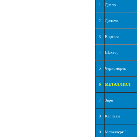
1
Днепр
2
Динамо
3
Ворскла
4
Шахтер
5
Черноморец
6
МЕТАЛЛИСТ
7
Заря
8
Карпаты
9
Металлург З