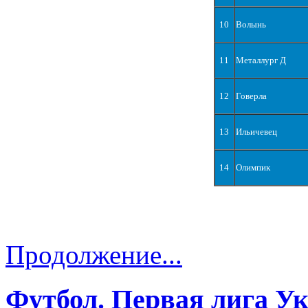
10
Волынь
11
Металлург Д
12
Говерла
13
Ильичевец
14
Олимпик
Продолжение...
Футбол. Первая лига У