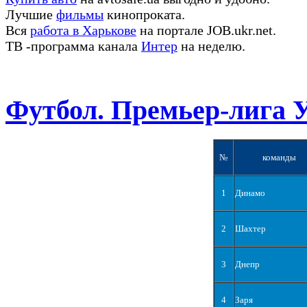
Лучшие
фильмы
кинопроката.
Вся
работа в Харькове
на портале JOB.ukr.net.
ТВ -программа канала
Интер
на неделю.
Футбол. Премьер-лига 
№
команды
1
Динамо
2
Шахтер
3
Днепр
4
Заря