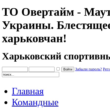
ТО Овертайм - Маут
Украины. Блестяще
харьковчан!
Харьковский спортивн
Забыли пароль?
Рег
Главная
Командные