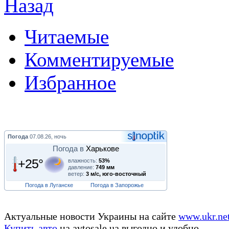
Назад
Читаемые
Комментируемые
Избранное
Погода
07.08.26, ночь
Погода в
Харькове
+25°
влажность:
53%
давление:
749 мм
ветер:
3 м/с, юго-восточный
Погода в Луганске
Погода в Запорожье
Актуальные новости Украины на сайте
www.ukr.ne
Купить авто
на avtosale.ua выгодно и удобно.