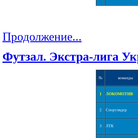
Продолжение...
Футзал. Экстра-лига Ук
№
команды
1
ЛОКОМОТИВ
2
Спортлидер
3
ЛТК