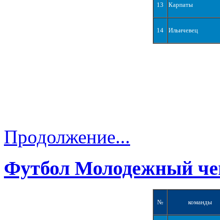
13
Карпаты
14
Ильичевец
Продолжение...
Футбол Молодежный че
№
команды