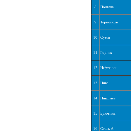
8
Полтава
9
Тернополь
10
Сумы
11
Горняк
12
Нефтяник
13
Нива
14
Николаев
15
Буковина
16
Сталь А