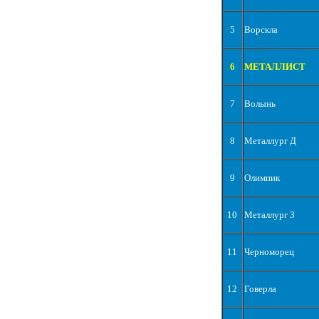
5
Ворскла
6
МЕТАЛЛИСТ
7
Волынь
8
Металлург Д
9
Олимпик
10
Металлург З
11
Черноморец
12
Говерла