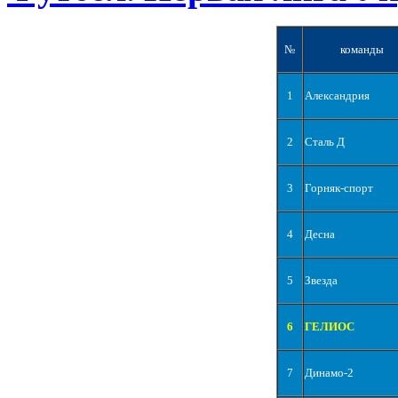
№
команды
1
Александрия
2
Сталь Д
3
Горняк-спорт
4
Десна
5
Звезда
6
ГЕЛИОС
7
Динамо-2