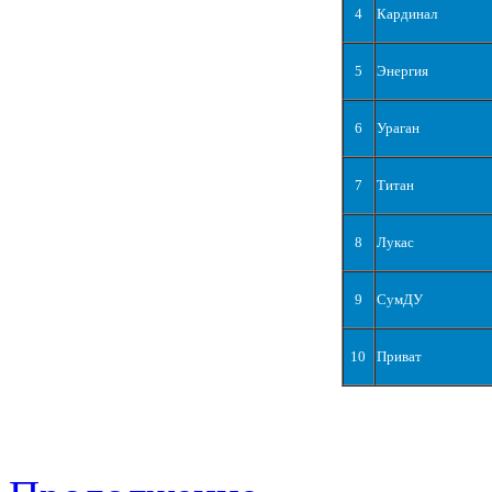
4
Кардинал
5
Энергия
6
Ураган
7
Титан
8
Лукас
9
СумДУ
10
Приват