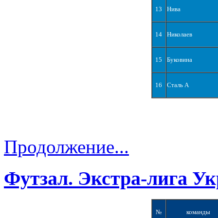
13
Нива
14
Николаев
15
Буковина
16
Сталь А
Продолжение...
Футзал. Экстра-лига Ук
№
команды