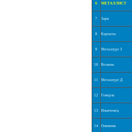
6
МЕТАЛЛИСТ
7
Заря
8
Карпаты
9
Металлург З
10
Волынь
11
Металлург Д
12
Говерла
13
Ильичевец
14
Олимпик