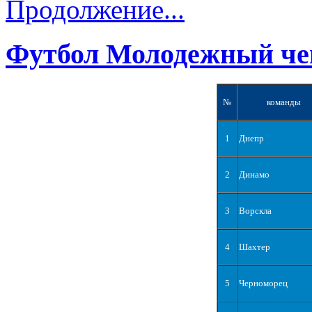
Продолжение...
Футбол Молодежный че
№
команды
1
Днепр
2
Динамо
3
Ворскла
4
Шахтер
5
Черноморец