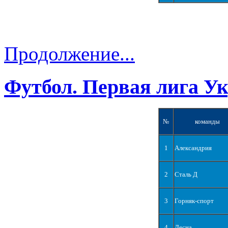
Продолжение...
Футбол. Первая лига У
№
команды
1
Александрия
2
Сталь Д
3
Горняк-спорт
4
Десна