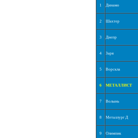
1
Динамо
2
Шахтер
3
Днепр
4
Заря
5
Ворскла
6
МЕТАЛЛИСТ
7
Волынь
8
Металлург Д
9
Олимпик