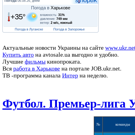
Погода
06.08.26, днем
Погода в
Харькове
+35°
влажность:
31%
давление:
749 мм
ветер:
2 м/с, южный
Погода в Луганске
Погода в Запорожье
Актуальные новости Украины на сайте
www.ukr.ne
Купить авто
на avtosale.ua выгодно и удобно.
Лучшие
фильмы
кинопроката.
Вся
работа в Харькове
на портале JOB.ukr.net.
ТВ -программа канала
Интер
на неделю.
Футбол. Премьер-лига 
№
команды