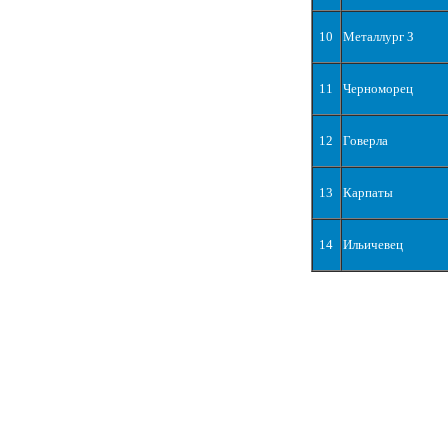
10
Металлург З
11
Черноморец
12
Говерла
13
Карпаты
14
Ильичевец