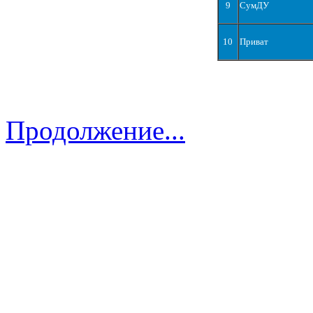
9
СумДУ
10
Приват
Продолжение...