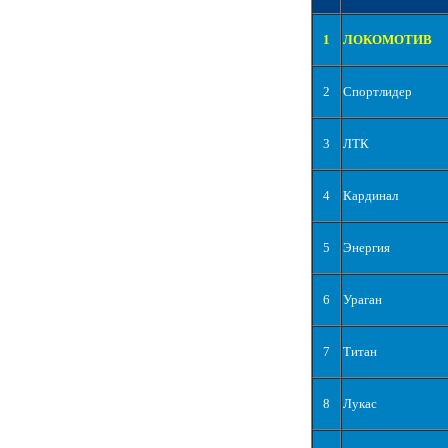
1
ЛОКОМОТИВ
2
Спортлидер
3
ЛТК
4
Кардинал
5
Энергия
6
Ураган
7
Титан
8
Лукас