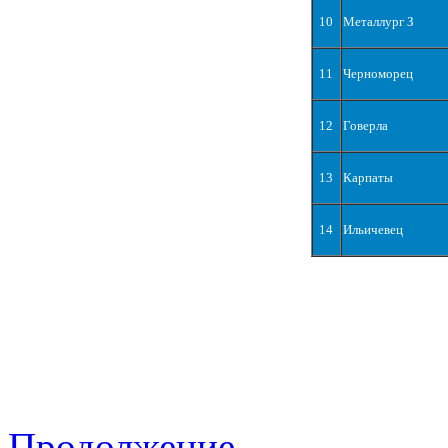
10
Металлург З
11
Черноморец
12
Говерла
13
Карпаты
14
Ильичевец
Продолжение...