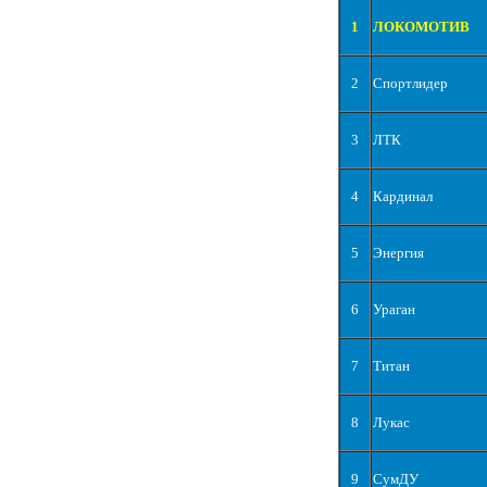
1
ЛОКОМОТИВ
2
Спортлидер
3
ЛТК
4
Кардинал
5
Энергия
6
Ураган
7
Титан
8
Лукас
9
СумДУ