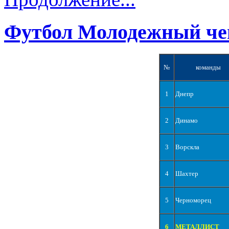
Футбол Молодежный че
№
команды
1
Днепр
2
Динамо
3
Ворскла
4
Шахтер
5
Черноморец
6
МЕТАЛЛИСТ