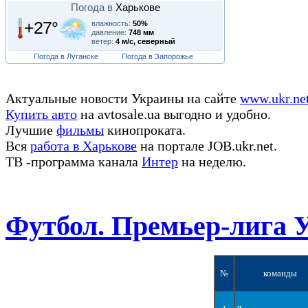
Погода в
Харькове
+27°
влажность:
50%
давление:
748 мм
ветер:
4 м/с, северный
Погода в Луганске
Погода в Запорожье
Актуальные новости Украины на сайте
www.ukr.ne
Купить авто
на avtosale.ua выгодно и удобно.
Лучшие
фильмы
кинопроката.
Вся
работа в Харькове
на портале JOB.ukr.net.
ТВ -программа канала
Интер
на неделю.
Футбол. Премьер-лига 
№
команды