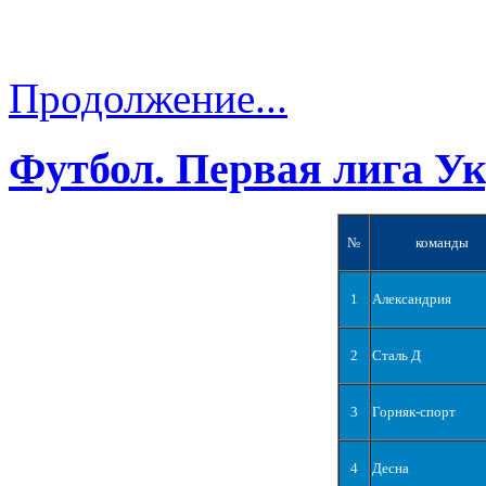
Продолжение...
Футбол. Первая лига У
№
команды
1
Александрия
2
Сталь Д
3
Горняк-спорт
4
Десна