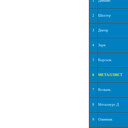
1
Динамо
2
Шахтер
3
Днепр
4
Заря
5
Ворскла
6
МЕТАЛЛИСТ
7
Волынь
8
Металлург Д
9
Олимпик