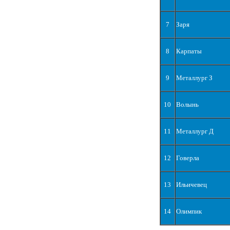
7
Заря
8
Карпаты
9
Металлург З
10
Волынь
11
Металлург Д
12
Говерла
13
Ильичевец
14
Олимпик