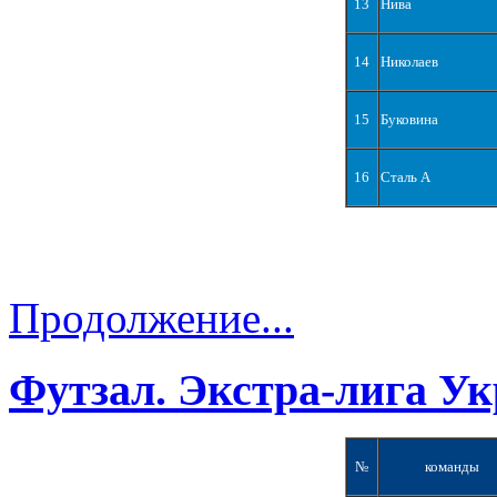
13
Нива
14
Николаев
15
Буковина
16
Сталь А
Продолжение...
Футзал. Экстра-лига Ук
№
команды