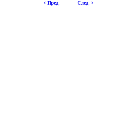
< Пред.
След. >