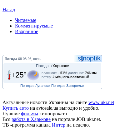
Назад
Читаемые
Комментируемые
Избранное
Погода
08.08.26, ночь
Погода в
Харькове
+25°
влажность:
51%
давление:
746 мм
ветер:
2 м/с, юго-восточный
Погода в Луганске
Погода в Запорожье
Актуальные новости Украины на сайте
www.ukr.net
Купить авто
на avtosale.ua выгодно и удобно.
Лучшие
фильмы
кинопроката.
Вся
работа в Харькове
на портале JOB.ukr.net.
ТВ -программа канала
Интер
на неделю.