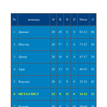
№
команды
И
В
Н
П
Мячи
О
1
Динамо
26
20
6
0
65-12
66
2
Шахтер
26
17
5
4
71-21
56
3
Днепр
26
16
6
4
47-17
54
4
Заря
26
13
6
7
40-31
45
5
Ворскла
26
11
9
6
35-22
42
6
МЕТАЛЛИСТ
25
8
11
6
34-32
35
7
Волынь
26
9
7
10
38-44
34