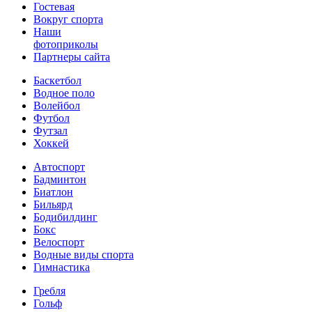
Гостевая
Вокруг спорта
Наши
фотоприколы
Партнеры сайта
Баскетбол
Водное поло
Волейбол
Футбол
Футзал
Хоккей
Автоспорт
Бадминтон
Биатлон
Бильярд
Бодибилдинг
Бокс
Велоспорт
Водные виды спорта
Гимнастика
Гребля
Гольф