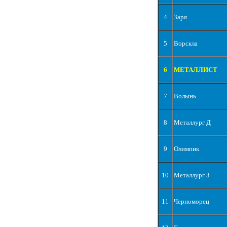
4
Заря
5
Ворскла
6
МЕТАЛЛИСТ
7
Волынь
8
Металлург Д
9
Олимпик
10
Металлург З
11
Черноморец