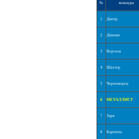
№
команды
1
Днепр
2
Динамо
3
Ворскла
4
Шахтер
5
Черноморец
6
МЕТАЛЛИСТ
7
Заря
8
Карпаты