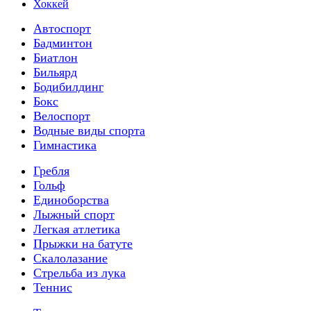
Хоккей
Автоспорт
Бадминтон
Биатлон
Бильярд
Бодибилдинг
Бокс
Велоспорт
Водные виды спорта
Гимнастика
Гребля
Гольф
Единоборства
Лыжный спорт
Легкая атлетика
Прыжки на батуте
Скалолазание
Стрельба из лука
Теннис