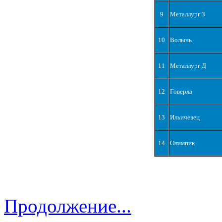
9
Металлург З
10
Волынь
11
Металлург Д
12
Говерла
13
Ильичевец
14
Олимпик
Продолжение...