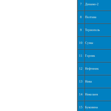
7
Динамо-2
8
Полтава
9
Тернополь
10
Сумы
11
Горняк
12
Нефтяник
13
Нива
14
Николаев
15
Буковина