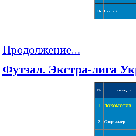
16
Сталь А
Продолжение...
Футзал. Экстра-лига Ук
№
команды
1
ЛОКОМОТИВ
2
Спортлидер