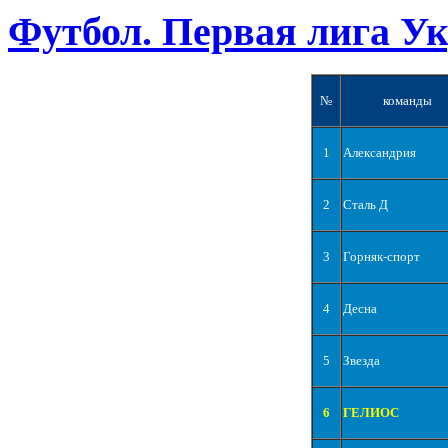
Футбол. Первая лига У
№
команды
1
Александрия
2
Сталь Д
3
Горняк-спорт
4
Десна
5
Звезда
6
ГЕЛИОС