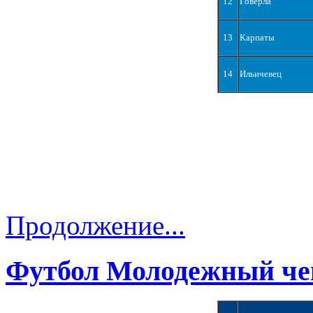
12
Говерла
13
Карпаты
14
Ильичевец
Продолжение...
Футбол Молодежный че