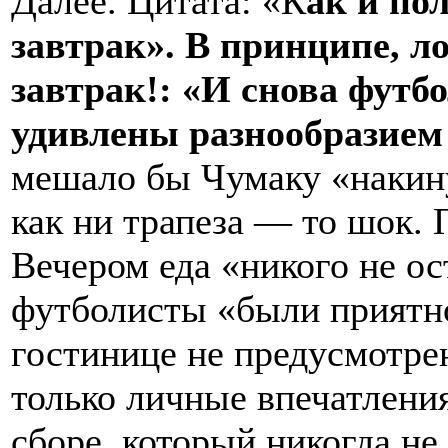
Далее. Цитата: «К
ак и по
завтрак». В принципе, ло
завтрак!: «И снова фут
удивлены разнообразием
мешало бы Чумаку «накину
как ни трапеза — то шок. 
Вечером еда «никого не о
футболисты «были приятно
гостинице не предусмотрен
только личные впечатлени
сборе, который никогда не