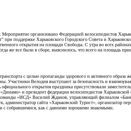
. Мероприятие организовано Федерацией велосипедистов Харьк
т” при поддержке Харьковского Городского Совета и Харьковс
ественного открытия на площади Свободы. С утра во всех района
да же все были в сборе, выяснилось, что всего на площадь прие
ранспорта с целью пропаганды здорового и активного образа жи
ы. Участники Велодня выступают за безопасность и взаимоуваж
 официального открытия праздника присутствовали заместитель 
«Динамо» и президент федерации велосипедистов Харьковской о
 команды «ИСД» Василий Жданов, управляющий филиалом «Банк
, администратор сайта «Харьковский Турист», организатор пер
ли с собравшимися, как с давними хорошими знакомыми.