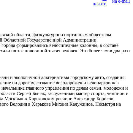
овской области, физкультурно-спортивным обществом
кой Областной Государственной Администрации.
х города формировались велосипедные колонны, в составе
хали пять с половиной тысяч человек. Это более чем в два раза
зни и экологичной альтернативы городскому авто, создания
ение на дорогах, создание велодорожек и велопарковок в
начальника главного управления по делам семьи, молодежи и
бласти Сергей Бычак, заслуженный мастер спорта, чемпион и
а Москвы» в Харьковском регионе Александр Борисов,
вого Велодня в Харькове Михаил Калужинов. Несмотря на