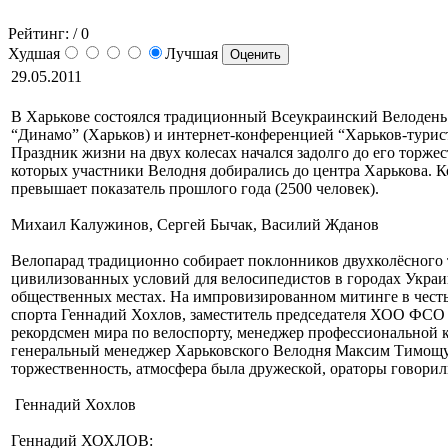
Рейтинг:
/ 0
Худшая
Лучшая
29.05.2011
В Харькове состоялся традиционный Всеукраинский Велодень
“Динамо” (Харьков) и интернет-конференцией “Харьков-турис
Праздник жизни на двух колесах начался задолго до его торж
которых участники Велодня добирались до центра Харькова. Ког
превышает показатель прошлого года (2500 человек).
Михаил Калужинов, Сергей Бычак, Василий Жданов
Велопарад традиционно собирает поклонников двухколёсного т
цивилизованных условий для велосипедистов в городах Украин
общественных местах. На импровизированном митинге в честь
спорта Геннадий Хохлов, заместитель председателя ХОО ФСО 
рекордсмен мира по велоспорту, менеджер профессиональной
генеральный менеджер Харьковского Велодня Максим Тимощук
торжественность, атмосфера была дружеской, ораторы говори
Геннадий Хохлов
Геннадий ХОХЛОВ: