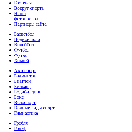
Гостевая
Вокруг спорта
Наши
фотоприколы
Партнеры сайта
Баскетбол
Водное поло
Волейбол
Футбол
Футзал
Хоккей
Автоспорт
Бадминтон
Биатлон
Бильярд
Бодибилдинг
Бокс
Велоспорт
Водные виды спорта
Гимнастика
Гребля
Гольф