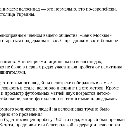
онимаем: велосипед — это нормально, это по-европейски.
 столица Украины.
у полноправным членом вашего общества. «Банк Москвы» —
и стараться поддерживать вас. С праздником вас и большое
костюмов. Настоящие милиционеры на велосипедах,
о не было в первых рядах участников пробега от памятника
 двигателями.
 что так много людей на велотреке собиралось в самые
ловкость в седле, велополо и спринт на сто метров. Кроме
 и просмотр футбольных матчей двух возрастов детско-
лейбольной, мини-футбольной и теннисными площадками.
омного количества людей на велосипедах трудно было
торию его проведения.
 будет посвящен пробегу 1941-го года, который был прерван
 Кстати, представители белгородской федерации велоспорта