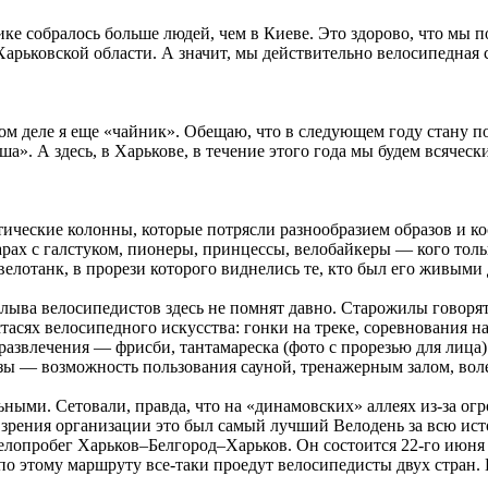
е собралось больше людей, чем в Киеве. Это здорово, что мы п
Харьковской области. А значит, мы действительно велосипедная
 этом деле я еще «чайник». Обещаю, что в следующем году стан
». А здесь, в Харькове, в течение этого года мы будем всяческ
тические колонны, которые потрясли разнообразием образов и 
ах с галстуком, пионеры, принцессы, велобайкеры — кого тольк
елотанк, в прорези которого виднелись те, кто был его живыми
лыва велосипедистов здесь не помнят давно. Старожилы говорят,
асях велосипедного искусства: гонки на треке, соревнования на 
азвлечения — фрисби, тантамареска (фото с прорезью для лица)
ы — возможность пользования сауной, тренажерным залом, во
ыми. Сетовали, правда, что на «динамовских» аллеях из-за огр
и зрения организации это был самый лучший Велодень за всю ис
опробег Харьков–Белгород–Харьков. Он состоится 22-го июня и
 по этому маршруту все-таки проедут велосипедисты двух стран.