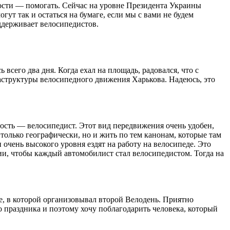
ости — помогать. Сейчас на уровне Президента Украины
ут так и остаться на бумаге, если мы с вами не будем
ддерживает велосипедистов.
 всего два дня. Когда ехал на площадь, радовался, что с
раструктуры велосипедного движения Харькова. Надеюсь, это
ость — велосипедист. Этот вид передвижения очень удобен,
только географически, но и жить по тем канонам, которые там
чень высокого уровня ездят на работу на велосипеде. Это
лии, чтобы каждый автомобилист стал велосипедистом. Тогда на
ке, в которой организовывал второй Велодень. Приятно
о праздника и поэтому хочу поблагодарить человека, который