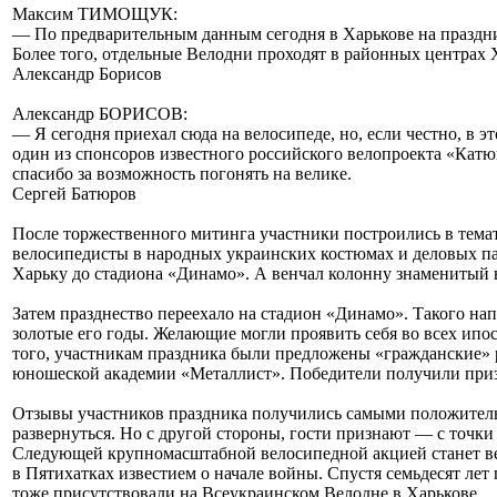
Максим ТИМОЩУК:
— По предварительным данным сегодня в Харькове на праздник
Более того, отдельные Велодни проходят в районных центрах 
Александр Борисов
Александр БОРИСОВ:
— Я сегодня приехал сюда на велосипеде, но, если честно, в
один из спонсоров известного российского велопроекта «Катюша
спасибо за возможность погонять на велике.
Сергей Батюров
После торжественного митинга участники построились в тема
велосипедисты в народных украинских костюмах и деловых пар
Харьку до стадиона «Динамо». А венчал колонну знаменитый в
Затем празднество переехало на стадион «Динамо». Такого нап
золотые его годы. Желающие могли проявить себя во всех ипост
того, участникам праздника были предложены «гражданские» р
юношеской академии «Металлист». Победители получили приз
Отзывы участников праздника получились самыми положительн
развернуться. Но с другой стороны, гости признают — с точк
Следующей крупномасштабной велосипедной акцией станет вел
в Пятихатках известием о начале войны. Спустя семьдесят лет
тоже присутствовали на Всеукраинском Велодне в Харькове.