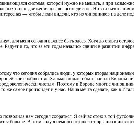
вивающаяся система, которой нужно не мешать, а при возможн
ьных полос движения для велосипедистов. Но эти начинания мог
интересная — чтобы люди видели, кто из чиновников на деле по
я», для меня сегодня важнее быть здесь. Хотя до старта осталось
. Радует и то, что за эти годы начались сдвиги в развитии инф
ому что сегодня собрались люди, у которых вторая национальн
европейское сообщество. Харьков должен быть частью Европы не 
род экологически чистым. Поэтому в Европе многие чиновники о
 то же самое произойдет и у нас. Наша мечта сделать, как в Ита
то позволила нам сегодня собраться. Я сейчас стою в той футбол
вится больше. В этом году я немного отошел от организации этог