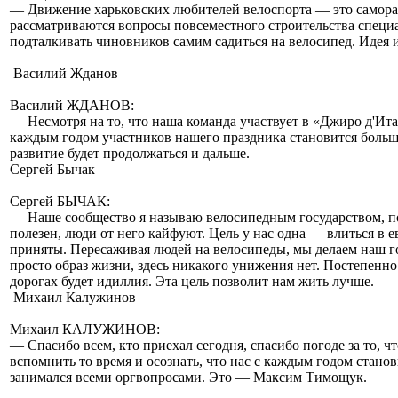
— Движение харьковских любителей велоспорта — это самораз
рассматриваются вопросы повсеместного строительства специал
подталкивать чиновников самим садиться на велосипед. Идея 
Василий Жданов
Василий ЖДАНОВ:
— Несмотря на то, что наша команда участвует в «Джиро д'Итали
каждым годом участников нашего праздника становится больше
развитие будет продолжаться и дальше.
Сергей Бычак
Сергей БЫЧАК:
— Наше сообщество я называю велосипедным государством, пот
полезен, люди от него кайфуют. Цель у нас одна — влиться в 
приняты. Пересаживая людей на велосипеды, мы делаем наш го
просто образ жизни, здесь никакого унижения нет. Постепенно
дорогах будет идиллия. Эта цель позволит нам жить лучше.
Михаил Калужинов
Михаил КАЛУЖИНОВ:
— Спасибо всем, кто приехал сегодня, спасибо погоде за то, ч
вспомнить то время и осознать, что нас с каждым годом стано
занимался всеми оргвопросами. Это — Максим Тимощук.