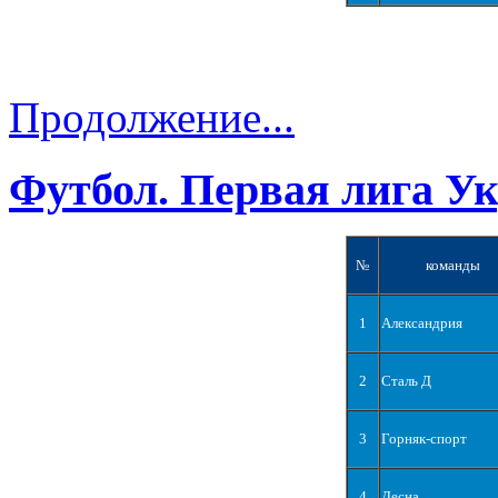
Продолжение...
Футбол. Первая лига У
№
команды
1
Александрия
2
Сталь Д
3
Горняк-спорт
4
Десна