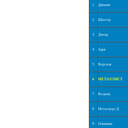
1
Динамо
2
Шахтер
3
Днепр
4
Заря
5
Ворскла
6
МЕТАЛЛИСТ
7
Волынь
8
Металлург Д
9
Олимпик