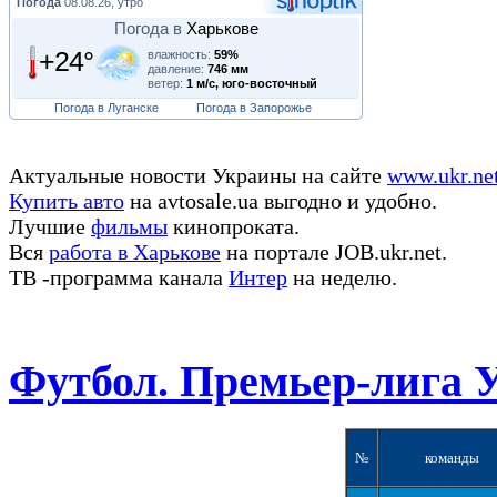
Погода
08.08.26, утро
Погода в
Харькове
+24°
влажность:
59%
давление:
746 мм
ветер:
1 м/с, юго-восточный
Погода в Луганске
Погода в Запорожье
Актуальные новости Украины на сайте
www.ukr.ne
Купить авто
на avtosale.ua выгодно и удобно.
Лучшие
фильмы
кинопроката.
Вся
работа в Харькове
на портале JOB.ukr.net.
ТВ -программа канала
Интер
на неделю.
Футбол. Премьер-лига 
№
команды