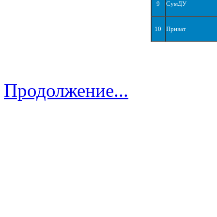
9
СумДУ
10
Приват
Продолжение...