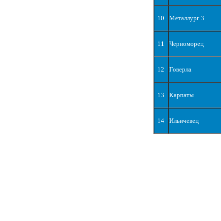
10
Металлург З
11
Черноморец
12
Говерла
13
Карпаты
14
Ильичевец