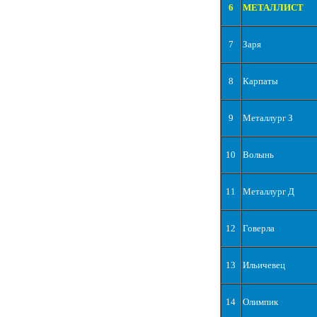
6
МЕТАЛЛИСТ
7
Заря
8
Карпаты
9
Металлург З
10
Волынь
11
Металлург Д
12
Говерла
13
Ильичевец
14
Олимпик