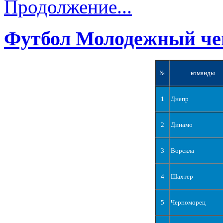
Продолжение...
Футбол Молодежный че
№
команды
1
Днепр
2
Динамо
3
Ворскла
4
Шахтер
5
Черноморец