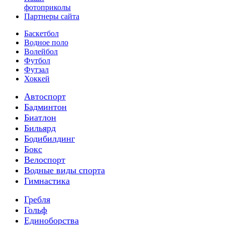
фотоприколы
Партнеры сайта
Баскетбол
Водное поло
Волейбол
Футбол
Футзал
Хоккей
Автоспорт
Бадминтон
Биатлон
Бильярд
Бодибилдинг
Бокс
Велоспорт
Водные виды спорта
Гимнастика
Гребля
Гольф
Единоборства