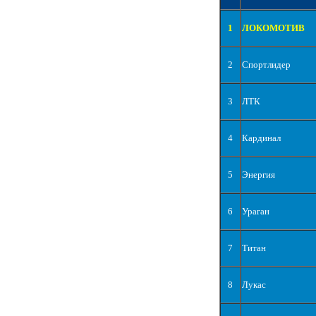
1
ЛОКОМОТИВ
2
Спортлидер
3
ЛТК
4
Кардинал
5
Энергия
6
Ураган
7
Титан
8
Лукас