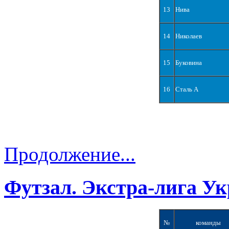
13
Нива
14
Николаев
15
Буковина
16
Сталь А
Продолжение...
Футзал. Экстра-лига Ук
№
команды