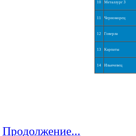
10
Металлург З
11
Черноморец
12
Говерла
13
Карпаты
14
Ильичевец
Продолжение...