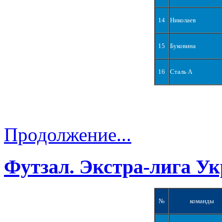
14
Николаев
15
Буковина
16
Сталь А
Продолжение...
Футзал. Экстра-лига Ук
№
команды