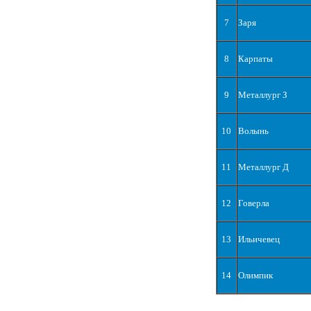
7
Заря
8
Карпаты
9
Металлург З
10
Волынь
11
Металлург Д
12
Говерла
13
Ильичевец
14
Олимпик