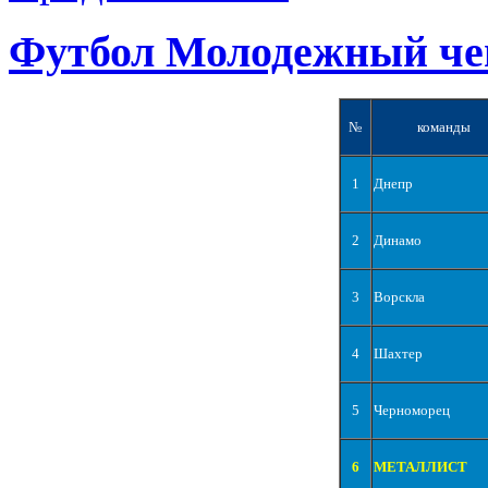
Футбол Молодежный че
№
команды
1
Днепр
2
Динамо
3
Ворскла
4
Шахтер
5
Черноморец
6
МЕТАЛЛИСТ