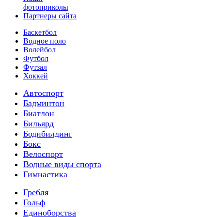
фотоприколы
Партнеры сайта
Баскетбол
Водное поло
Волейбол
Футбол
Футзал
Хоккей
Автоспорт
Бадминтон
Биатлон
Бильярд
Бодибилдинг
Бокс
Велоспорт
Водные виды спорта
Гимнастика
Гребля
Гольф
Единоборства