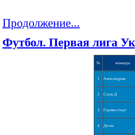
Продолжение...
Футбол. Первая лига У
№
команды
1
Александрия
2
Сталь Д
3
Горняк-спорт
4
Десна