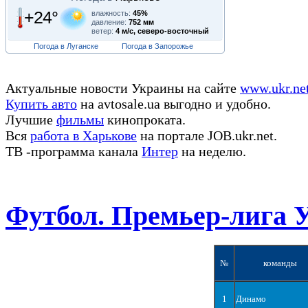
+24°
влажность:
45%
давление:
752 мм
ветер:
4 м/с, северо-восточный
Погода в Луганске
Погода в Запорожье
Актуальные новости Украины на сайте
www.ukr.ne
Купить авто
на avtosale.ua выгодно и удобно.
Лучшие
фильмы
кинопроката.
Вся
работа в Харькове
на портале JOB.ukr.net.
ТВ -программа канала
Интер
на неделю.
Футбол. Премьер-лига 
№
команды
1
Динамо