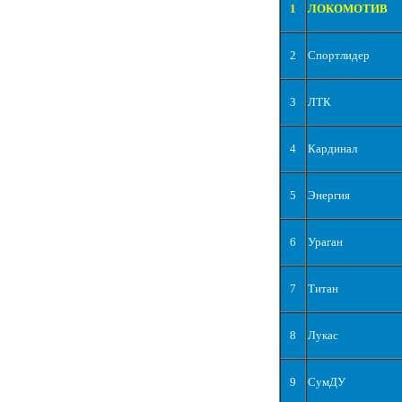
1
ЛОКОМОТИВ
2
Спортлидер
3
ЛТК
4
Кардинал
5
Энергия
6
Ураган
7
Титан
8
Лукас
9
СумДУ