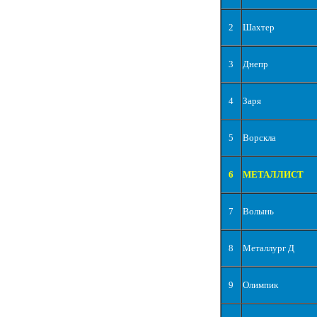
2
Шахтер
3
Днепр
4
Заря
5
Ворскла
6
МЕТАЛЛИСТ
7
Волынь
8
Металлург Д
9
Олимпик