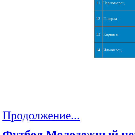
11
Черноморец
12
Говерла
13
Карпаты
14
Ильичевец
Продолжение...
Футбол Молодежный че