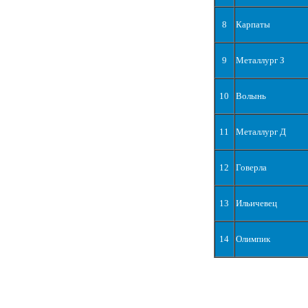
8
Карпаты
9
Металлург З
10
Волынь
11
Металлург Д
12
Говерла
13
Ильичевец
14
Олимпик