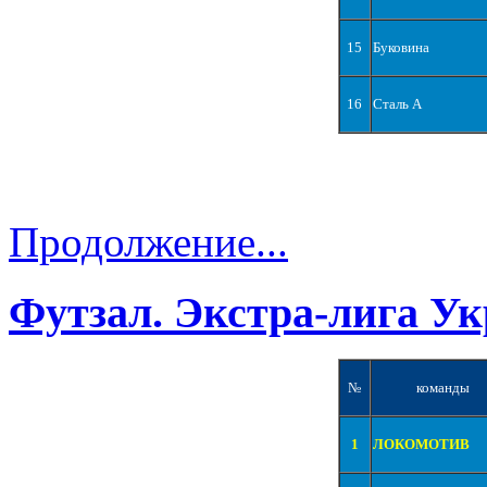
15
Буковина
16
Сталь А
Продолжение...
Футзал. Экстра-лига Ук
№
команды
1
ЛОКОМОТИВ