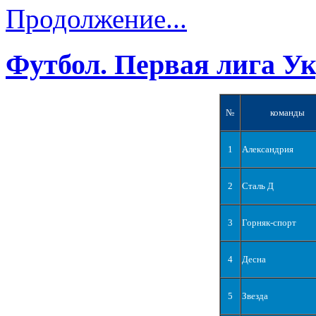
Продолжение...
Футбол. Первая лига У
№
команды
1
Александрия
2
Сталь Д
3
Горняк-спорт
4
Десна
5
Звезда