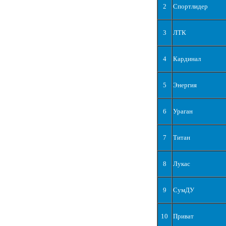
2
Спортлидер
3
ЛТК
4
Кардинал
5
Энергия
6
Ураган
7
Титан
8
Лукас
9
СумДУ
10
Приват