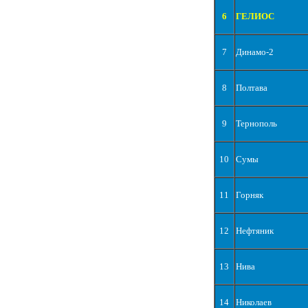
6
ГЕЛИОС
7
Динамо-2
8
Полтава
9
Тернополь
10
Сумы
11
Горняк
12
Нефтяник
13
Нива
14
Николаев