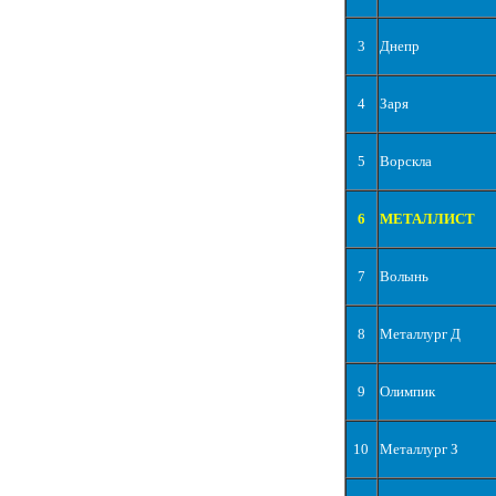
3
Днепр
4
Заря
5
Ворскла
6
МЕТАЛЛИСТ
7
Волынь
8
Металлург Д
9
Олимпик
10
Металлург З