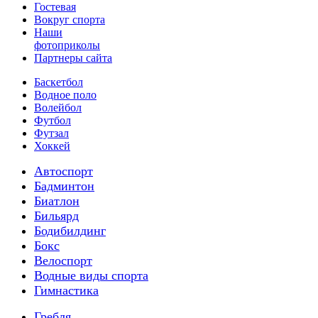
Гостевая
Вокруг спорта
Наши
фотоприколы
Партнеры сайта
Баскетбол
Водное поло
Волейбол
Футбол
Футзал
Хоккей
Автоспорт
Бадминтон
Биатлон
Бильярд
Бодибилдинг
Бокс
Велоспорт
Водные виды спорта
Гимнастика
Гребля