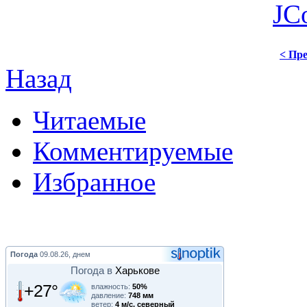
JC
< Пре
Назад
Читаемые
Комментируемые
Избранное
Погода
09.08.26, днем
Погода в
Харькове
+27°
влажность:
50%
давление:
748 мм
ветер:
4 м/с, северный