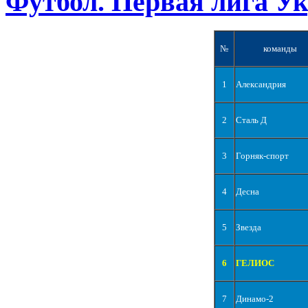
Футбол. Первая лига У
№
команды
1
Александрия
2
Сталь Д
3
Горняк-спорт
4
Десна
5
Звезда
6
ГЕЛИОС
7
Динамо-2