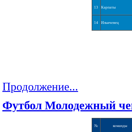
13
Карпаты
14
Ильичевец
Продолжение...
Футбол Молодежный че
№
команды