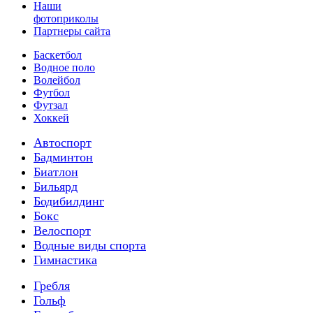
Наши
фотоприколы
Партнеры сайта
Баскетбол
Водное поло
Волейбол
Футбол
Футзал
Хоккей
Автоспорт
Бадминтон
Биатлон
Бильярд
Бодибилдинг
Бокс
Велоспорт
Водные виды спорта
Гимнастика
Гребля
Гольф