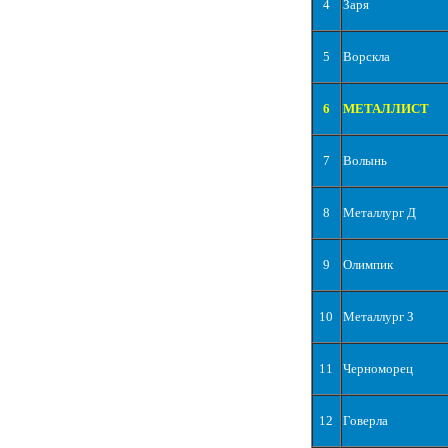
4
Заря
5
Ворскла
6
МЕТАЛЛИСТ
7
Волынь
8
Металлург Д
9
Олимпик
10
Металлург З
11
Черноморец
12
Говерла