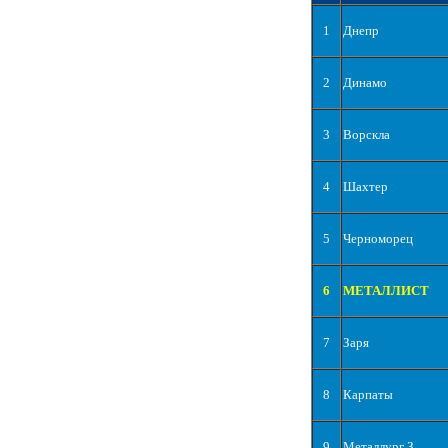
1
Днепр
2
Динамо
3
Ворскла
4
Шахтер
5
Черноморец
6
МЕТАЛЛИСТ
7
Заря
8
Карпаты
9
Металлург З