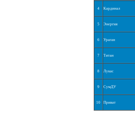
4
Кардинал
5
Энергия
6
Ураган
7
Титан
8
Лукас
9
СумДУ
10
Приват