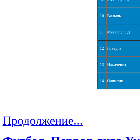
10
Волынь
11
Металлург Д
12
Говерла
13
Ильичевец
14
Олимпик
Продолжение...