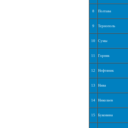
8
Полтава
9
Тернополь
10
Сумы
11
Горняк
12
Нефтяник
13
Нива
14
Николаев
15
Буковина