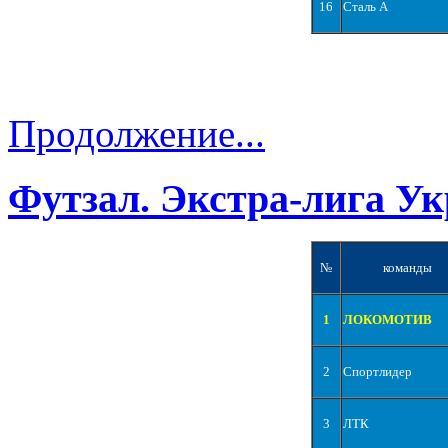
16
Сталь А
Продолжение...
Футзал. Экстра-лига Ук
№
команды
1
ЛОКОМОТИВ
2
Спортлидер
3
ЛТК