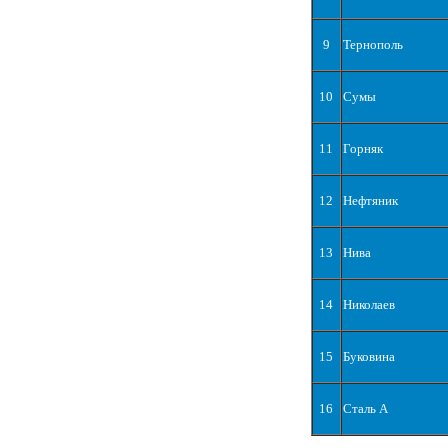
9
Тернополь
10
Сумы
11
Горняк
12
Нефтяник
13
Нива
14
Николаев
15
Буковина
16
Сталь А