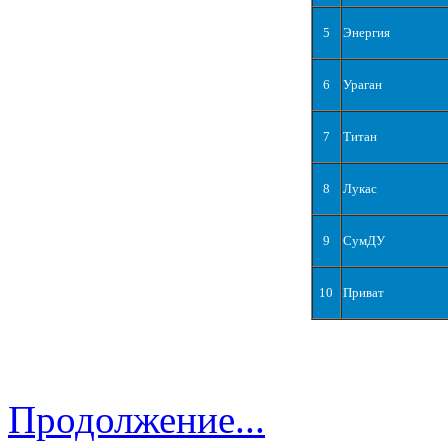
5
Энергия
6
Ураган
7
Титан
8
Лукас
9
СумДУ
10
Приват
Продолжение...