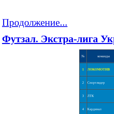
Продолжение...
Футзал. Экстра-лига Ук
№
команды
1
ЛОКОМОТИВ
2
Спортлидер
3
ЛТК
4
Кардинал