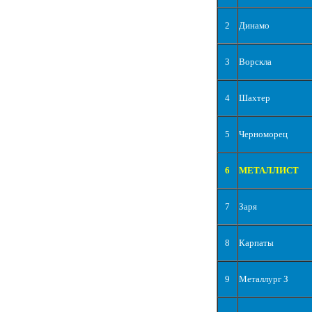
2
Динамо
3
Ворскла
4
Шахтер
5
Черноморец
6
МЕТАЛЛИСТ
7
Заря
8
Карпаты
9
Металлург З