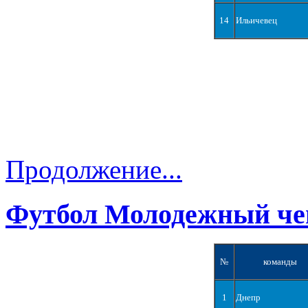
14
Ильичевец
Продолжение...
Футбол Молодежный че
№
команды
1
Днепр