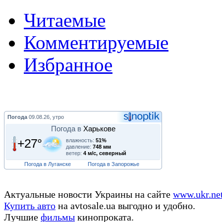
Читаемые
Комментируемые
Избранное
Погода
09.08.26, утро
Погода в
Харькове
+27°
влажность:
51%
давление:
748 мм
ветер:
4 м/с, северный
Погода в Луганске
Погода в Запорожье
Актуальные новости Украины на сайте
www.ukr.ne
Купить авто
на avtosale.ua выгодно и удобно.
Лучшие
фильмы
кинопроката.