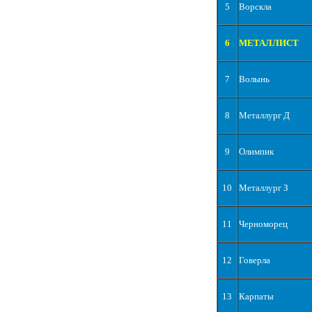
5
Ворскла
6
МЕТАЛЛИСТ
7
Волынь
8
Металлург Д
9
Олимпик
10
Металлург З
11
Черноморец
12
Говерла
13
Карпаты