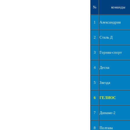
№
команды
1
Александрия
2
Сталь Д
3
Горняк-спорт
4
Десна
5
Звезда
6
ГЕЛИОС
7
Динамо-2
8
Полтава