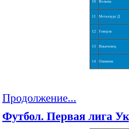
10
Волынь
11
Металлург Д
12
Говерла
13
Ильичевец
14
Олимпик
Продолжение...
Футбол. Первая лига У