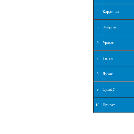
4
Кардинал
5
Энергия
6
Ураган
7
Титан
8
Лукас
9
СумДУ
10
Приват