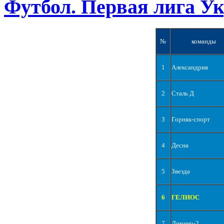
Футбол. Первая лига У
№
команды
1
Александрия
2
Сталь Д
3
Горняк-спорт
4
Десна
5
Звезда
6
ГЕЛИОС
7
Динамо-2