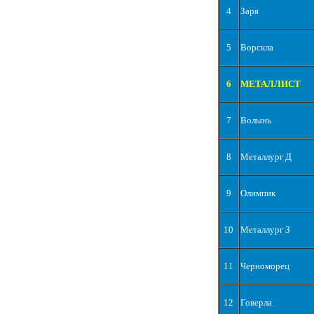
4
Заря
5
Ворскла
6
МЕТАЛЛИСТ
7
Волынь
8
Металлург Д
9
Олимпик
10
Металлург З
11
Черноморец
12
Говерла