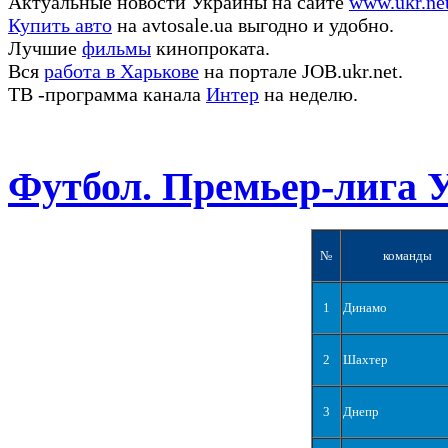
Актуальные новости Украины на сайте
www.ukr.ne
Купить авто
на avtosale.ua выгодно и удобно.
Лучшие
фильмы
кинопроката.
Вся
работа в Харькове
на портале JOB.ukr.net.
ТВ -программа канала
Интер
на неделю.
Футбол. Премьер-лига 
№
команды
1
Динамо
2
Шахтер
3
Днепр