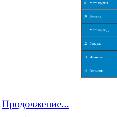
9
Металлург З
10
Волынь
11
Металлург Д
12
Говерла
13
Ильичевец
14
Олимпик
Продолжение...