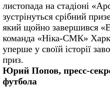
листопада на стадіоні «Ар
зустрінуться срібний призе
який щойно завершився «Е
команда «Ніка-СМК» Харк
уперше у своїй історії за
приз.
Юрий Попов, пресс-секр
футбола