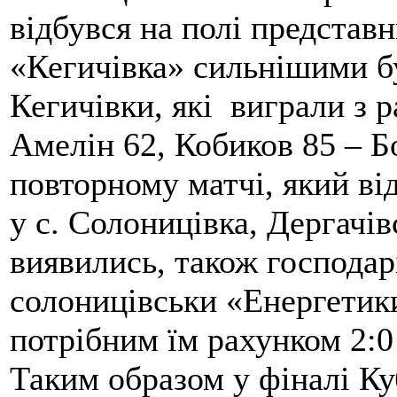
відбувся на полі представ
«Кегичівка» сильнішими бу
Кегичівки, які виграли з р
Амелін 62, Кобиков 85 – Б
повторному матчі, який ві
у с. Солоницівка, Дергачі
виявились, також господарі
солоницівськи «Енергетики
потрібним їм рахунком 2:0 
Таким образом у фіналі Куб