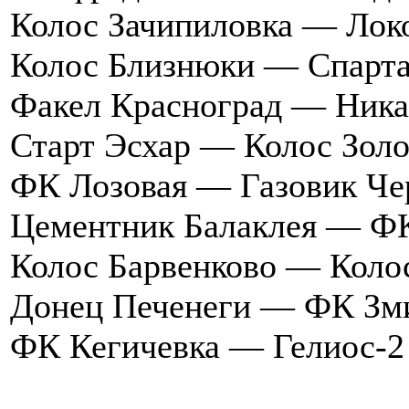
Колос Зачипиловка — Ло
Колос Близнюки —
Факел Красноград — Ни
Старт Эсхар — Колос Зол
ФК Лозовая — Газовик Ч
Цементник Балаклея — Ф
Колос Барвенково — Кол
Донец Печенеги — ФК Зм
ФК Кегичевка — Гелиос-2