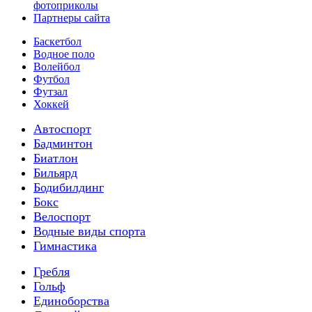
фотоприколы
Партнеры сайта
Баскетбол
Водное поло
Волейбол
Футбол
Футзал
Хоккей
Автоспорт
Бадминтон
Биатлон
Бильярд
Бодибилдинг
Бокс
Велоспорт
Водные виды спорта
Гимнастика
Гребля
Гольф
Единоборства