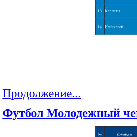
13
Карпаты
14
Ильичевец
Продолжение...
Футбол Молодежный че
№
команды