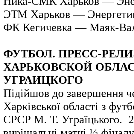
Ника-СМК Харьков — Эне
ЭТМ Харьков — Энергети
ФК Кегичевка — Маяк-Ва
ФУТБОЛ. ПРЕСC-РЕЛИ
ХАРЬКОВСКОЙ ОБЛА
УГРАИЦКОГО
Підійшов до завершення ч
Харківської області з фут
СРСР М. Т. Уграїцького. 2
вирішальні матчі ½ фіналу