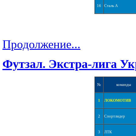
16
Сталь А
Продолжение...
Футзал. Экстра-лига Ук
№
команды
1
ЛОКОМОТИВ
2
Спортлидер
3
ЛТК