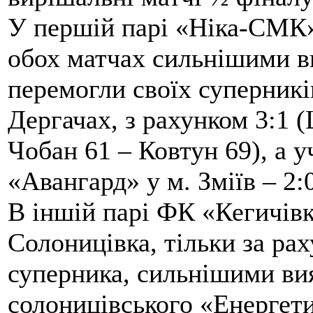
У першій парі «Ніка-СМК»
обох матчах сильнішими ви
перемогли своїх суперникі
Дергачах, з рахунком 3:1 
Чобан 61 – Ковтун 69), а 
«Авангард» у м. Зміїв – 2:
В іншій парі ФК «Кегичівк
Солоницівка, тільки за рах
суперника, сильнішими вия
солоницівського «Енергет