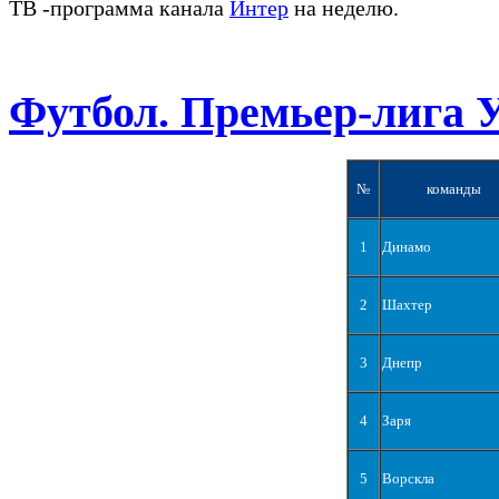
ТВ -программа канала
Интер
на неделю.
Футбол. Премьер-лига 
№
команды
1
Динамо
2
Шахтер
3
Днепр
4
Заря
5
Ворскла