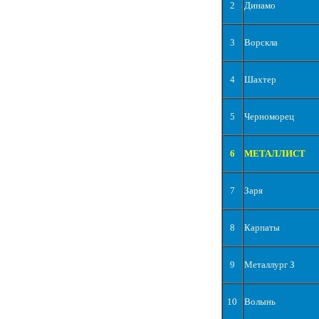
2
Динамо
3
Ворскла
4
Шахтер
5
Черноморец
6
МЕТАЛЛИСТ
7
Заря
8
Карпаты
9
Металлург З
10
Волынь