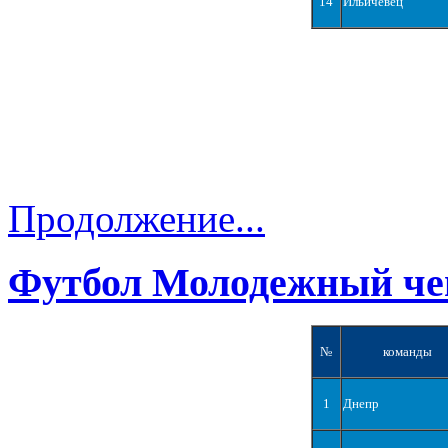
14
Ильичевец
Продолжение...
Футбол Молодежный че
№
команды
1
Днепр