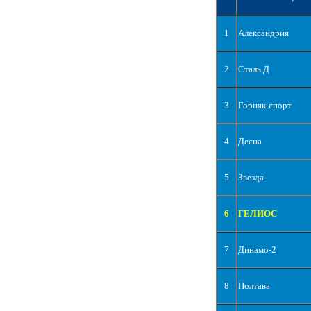
1
Александрия
2
Сталь Д
3
Горняк-спорт
4
Десна
5
Звезда
6
ГЕЛИОС
7
Динамо-2
8
Полтава