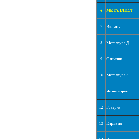
6
МЕТАЛЛИСТ
7
Волынь
8
Металлург Д
9
Олимпик
10
Металлург З
11
Черноморец
12
Говерла
13
Карпаты