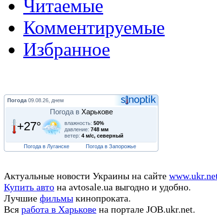
Читаемые
Комментируемые
Избранное
Погода
09.08.26, днем
Погода в
Харькове
+27°
влажность:
50%
давление:
748 мм
ветер:
4 м/с, северный
Погода в Луганске
Погода в Запорожье
Актуальные новости Украины на сайте
www.ukr.ne
Купить авто
на avtosale.ua выгодно и удобно.
Лучшие
фильмы
кинопроката.
Вся
работа в Харькове
на портале JOB.ukr.net.