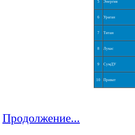
5
Энергия
6
Ураган
7
Титан
8
Лукас
9
СумДУ
10
Приват
Продолжение...