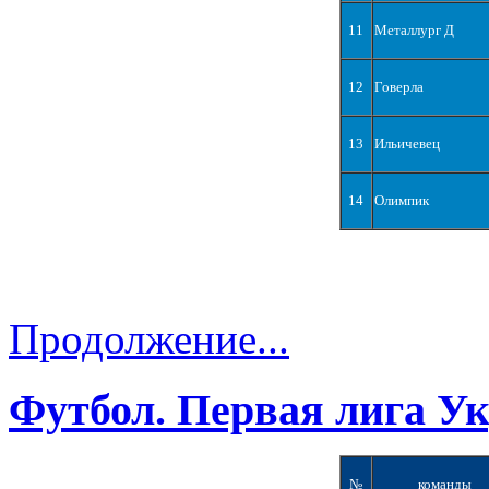
11
Металлург Д
12
Говерла
13
Ильичевец
14
Олимпик
Продолжение...
Футбол. Первая лига У
№
команды