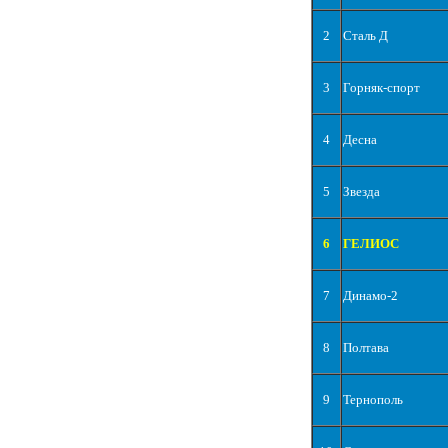
2
Сталь Д
3
Горняк-спорт
4
Десна
5
Звезда
6
ГЕЛИОС
7
Динамо-2
8
Полтава
9
Тернополь