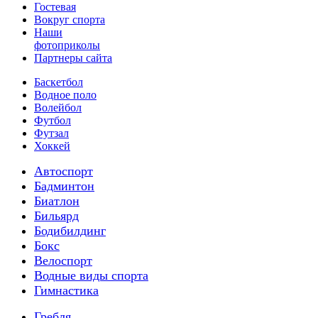
Гостевая
Вокруг спорта
Наши
фотоприколы
Партнеры сайта
Баскетбол
Водное поло
Волейбол
Футбол
Футзал
Хоккей
Автоспорт
Бадминтон
Биатлон
Бильярд
Бодибилдинг
Бокс
Велоспорт
Водные виды спорта
Гимнастика
Гребля