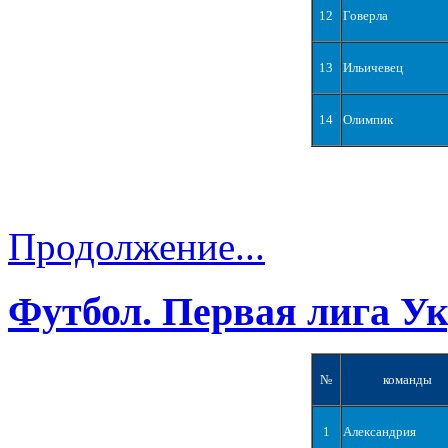
12
Говерла
13
Ильичевец
14
Олимпик
Продолжение...
Футбол. Первая лига У
№
команды
1
Александрия