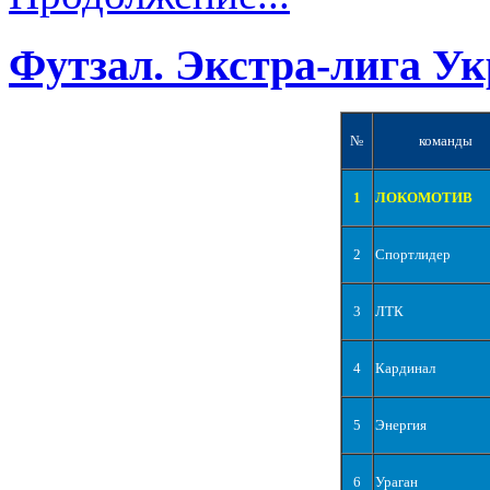
Футзал. Экстра-лига Ук
№
команды
1
ЛОКОМОТИВ
2
Спортлидер
3
ЛТК
4
Кардинал
5
Энергия
6
Ураган