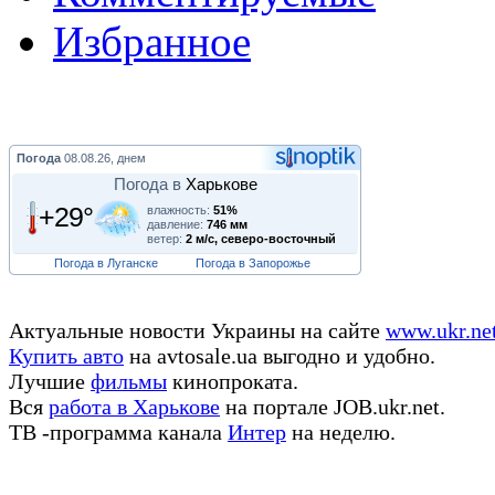
Избранное
Погода
08.08.26, днем
Погода в
Харькове
+29°
влажность:
51%
давление:
746 мм
ветер:
2 м/с, северо-восточный
Погода в Луганске
Погода в Запорожье
Актуальные новости Украины на сайте
www.ukr.ne
Купить авто
на avtosale.ua выгодно и удобно.
Лучшие
фильмы
кинопроката.
Вся
работа в Харькове
на портале JOB.ukr.net.
ТВ -программа канала
Интер
на неделю.