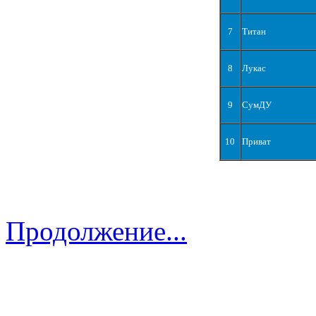
7
Титан
8
Лукас
9
СумДУ
10
Приват
Продолжение...