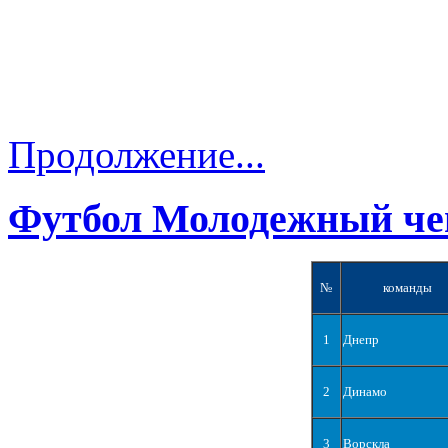
Продолжение...
Футбол Молодежный че
№
команды
1
Днепр
2
Динамо
3
Ворскла