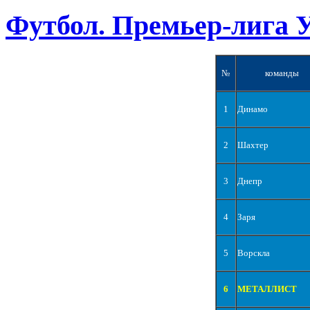
Футбол. Премьер-лига 
№
команды
1
Динамо
2
Шахтер
3
Днепр
4
Заря
5
Ворскла
6
МЕТАЛЛИСТ