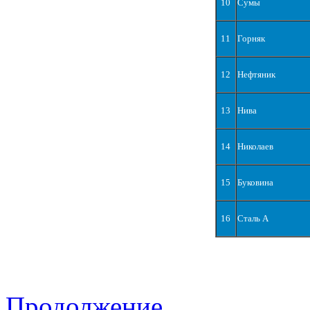
10
Сумы
11
Горняк
12
Нефтяник
13
Нива
14
Николаев
15
Буковина
16
Сталь А
Продолжение...