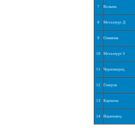
7
Волынь
8
Металлург Д
9
Олимпик
10
Металлург З
11
Черноморец
12
Говерла
13
Карпаты
14
Ильичевец