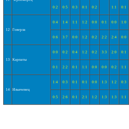
0:2
0:5
0:3
0:1
0:2
1:1
0:1
0:4
1:4
1:1
1:2
0:0
0:1
0:0
1:0
12
Говерла
0:6
3:7
0:0
1:2
0:2
2:2
2:4
0:0
0:0
0:2
0:4
1:2
0:2
3:3
2:0
0:1
13
Карпаты
0:1
2:2
0:1
1:1
0:0
0:0
0:2
1:1
1:4
0:3
0:1
0:1
0:0
1:3
1:2
0:3
14
Ильичевец
0:5
2:6
0:1
2:1
1:2
1:3
1:3
1:1