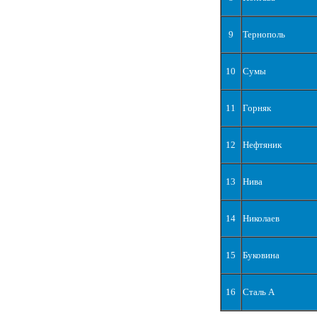
9
Тернополь
10
Сумы
11
Горняк
12
Нефтяник
13
Нива
14
Николаев
15
Буковина
16
Сталь А