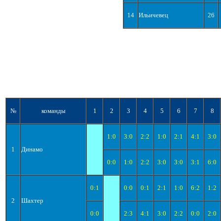
14
Ильичевец
26
№
команды
1
2
3
4
5
6
7
8
1:0
3:0
2:2
1:0
2:1
4:1
3:0
1
Динамо
0:0
1:0
2:2
3:0
3:0
3:1
6:0
0:1
0:0
0:1
2:1
1:0
6:2
1:2
2
Шахтер
0:0
2:3
4:1
3:0
2:2
0:0
2:0