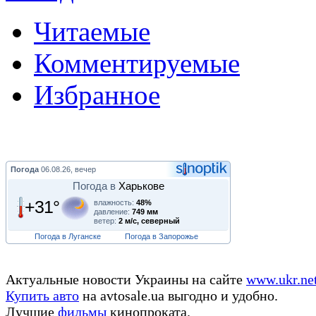
Читаемые
Комментируемые
Избранное
Погода
06.08.26, вечер
Погода в
Харькове
+31°
влажность:
48%
давление:
749 мм
ветер:
2 м/с, северный
Погода в Луганске
Погода в Запорожье
Актуальные новости Украины на сайте
www.ukr.ne
Купить авто
на avtosale.ua выгодно и удобно.
Лучшие
фильмы
кинопроката.