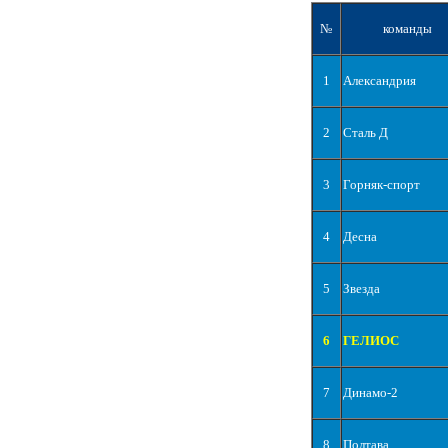
№
команды
1
Александрия
2
Сталь Д
3
Горняк-спорт
4
Десна
5
Звезда
6
ГЕЛИОС
7
Динамо-2
8
Полтава