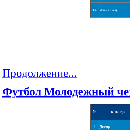
14
Ильичевец
Продолжение...
Футбол Молодежный че
№
команды
1
Днепр