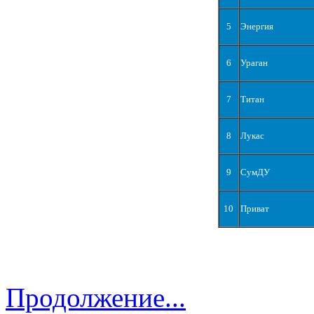
5
Энергия
6
Ураган
7
Титан
8
Лукас
9
СумДУ
10
Приват
Продолжение...