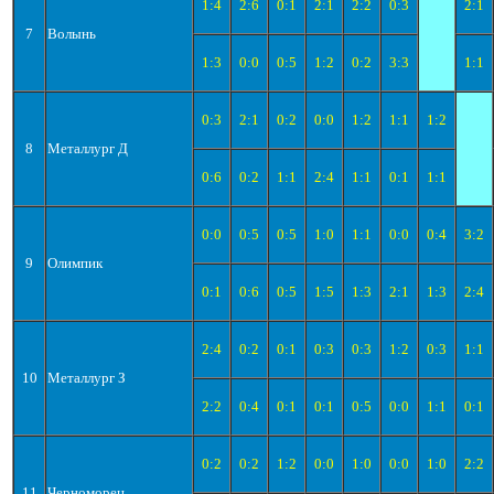
1:4
2:6
0:1
2:1
2:2
0:3
2:1
7
Волынь
1:3
0:0
0:5
1:2
0:2
3:3
1:1
0:3
2:1
0:2
0:0
1:2
1:1
1:2
8
Металлург Д
0:6
0:2
1:1
2:4
1:1
0:1
1:1
0:0
0:5
0:5
1:0
1:1
0:0
0:4
3:2
9
Олимпик
0:1
0:6
0:5
1:5
1:3
2:1
1:3
2:4
2:4
0:2
0:1
0:3
0:3
1:2
0:3
1:1
10
Металлург З
2:2
0:4
0:1
0:1
0:5
0:0
1:1
0:1
0:2
0:2
1:2
0:0
1:0
0:0
1:0
2:2
11
Черноморец