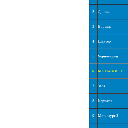
2
Динамо
3
Ворскла
4
Шахтер
5
Черноморец
6
МЕТАЛЛИСТ
7
Заря
8
Карпаты
9
Металлург З