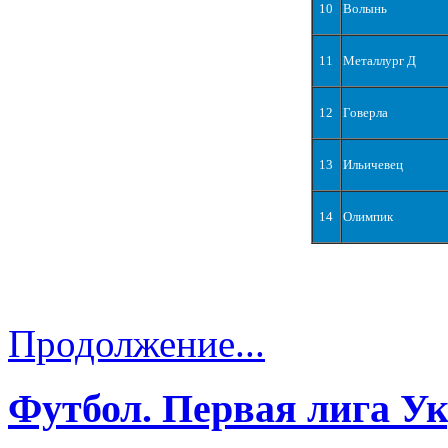
10
Волынь
11
Металлург Д
12
Говерла
13
Ильичевец
14
Олимпик
Продолжение...
Футбол. Первая лига У