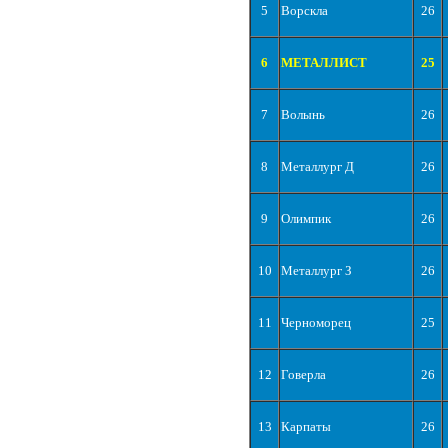
5
Ворскла
26
6
МЕТАЛЛИСТ
25
7
Волынь
26
8
Металлург Д
26
9
Олимпик
26
10
Металлург З
26
11
Черноморец
25
12
Говерла
26
13
Карпаты
26