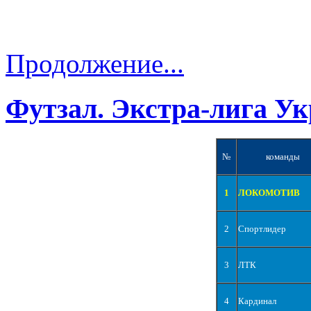
Продолжение...
Футзал. Экстра-лига Ук
№
команды
1
ЛОКОМОТИВ
2
Спортлидер
3
ЛТК
4
Кардинал