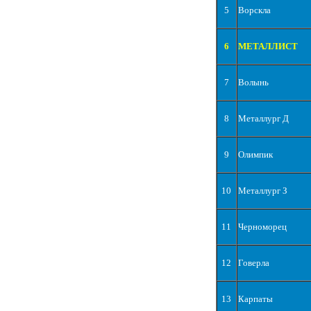
5
Ворскла
6
МЕТАЛЛИСТ
7
Волынь
8
Металлург Д
9
Олимпик
10
Металлург З
11
Черноморец
12
Говерла
13
Карпаты