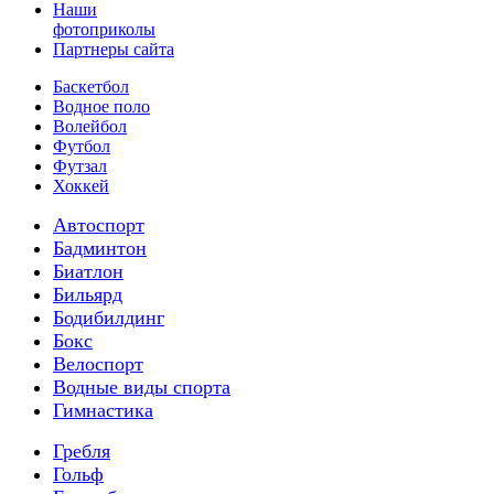
Наши
фотоприколы
Партнеры сайта
Баскетбол
Водное поло
Волейбол
Футбол
Футзал
Хоккей
Автоспорт
Бадминтон
Биатлон
Бильярд
Бодибилдинг
Бокс
Велоспорт
Водные виды спорта
Гимнастика
Гребля
Гольф