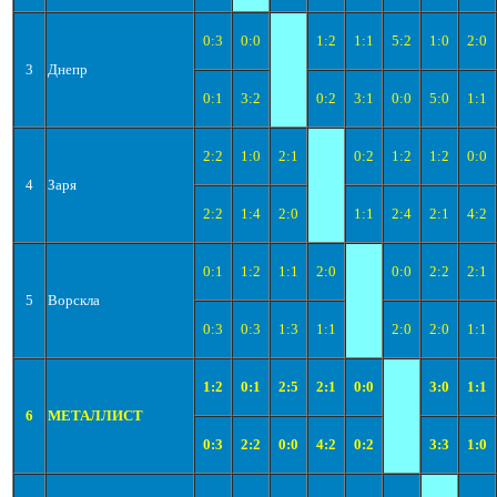
0:3
0:0
1:2
1:1
5:2
1:0
2:0
3
Днепр
0:1
3:2
0:2
3:1
0:0
5:0
1:1
2:2
1:0
2:1
0:2
1:2
1:2
0:0
4
Заря
2:2
1:4
2:0
1:1
2:4
2:1
4:2
0:1
1:2
1:1
2:0
0:0
2:2
2:1
5
Ворскла
0:3
0:3
1:3
1:1
2:0
2:0
1:1
1:2
0:1
2:5
2:1
0:0
3:0
1:1
6
МЕТАЛЛИСТ
0:3
2:2
0:0
4:2
0:2
3:3
1:0