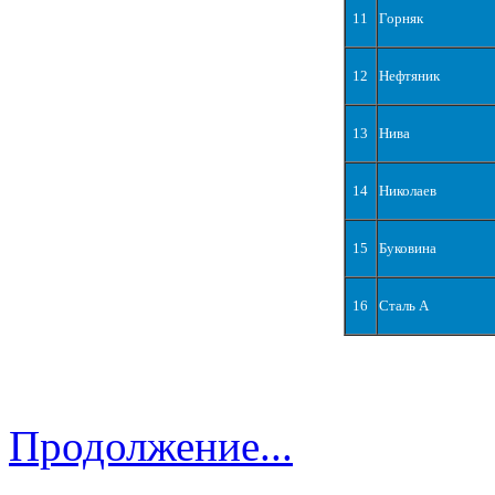
11
Горняк
12
Нефтяник
13
Нива
14
Николаев
15
Буковина
16
Сталь А
Продолжение...