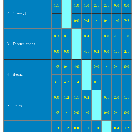
1:1
1:0
1:0
2:1
2:1
0:0
0:0
2
Сталь Д
0:0
2:4
1:1
0:1
1:0
2:3
0:3
0:1
0:4
1:1
0:0
4:1
1:0
3
Горняк-спорт
0:0
0:0
4:1
0:2
0:0
1:1
2:1
1:2
0:1
4:0
2:0
1:1
2:1
0:0
4
Десна
3:1
4:2
1:4
0:1
1:1
1:1
0:0
1:2
1:1
0:2
0:1
2:0
1:1
5
Звезда
1:2
1:1
2:0
1:0
0:0
2:1
0:0
1:3
1:2
0:0
1:1
1:0
0:4
1:2