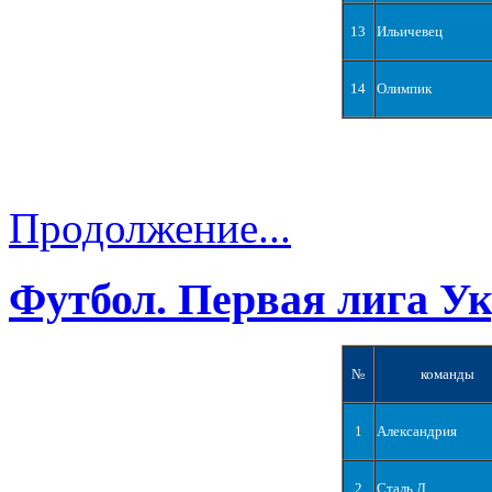
13
Ильичевец
14
Олимпик
Продолжение...
Футбол. Первая лига У
№
команды
1
Александрия
2
Сталь Д