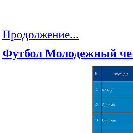
Продолжение...
Футбол Молодежный че
№
команды
1
Днепр
2
Динамо
3
Ворскла