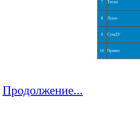
7
Титан
8
Лукас
9
СумДУ
10
Приват
Продолжение...