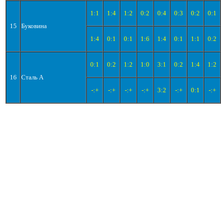
1:1
1:4
1:2
0:2
0:4
0:3
0:2
0:1
15
Буковина
1:4
0:1
0:1
1:6
1:4
0:1
1:1
0:2
0:1
0:2
1:2
1:0
3:1
0:2
1:4
1:2
16
Сталь А
-:+
-:+
-:+
-:+
3:2
-:+
0:1
-:+