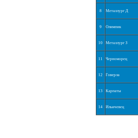
8
Металлург Д
9
Олимпик
10
Металлург З
11
Черноморец
12
Говерла
13
Карпаты
14
Ильичевец