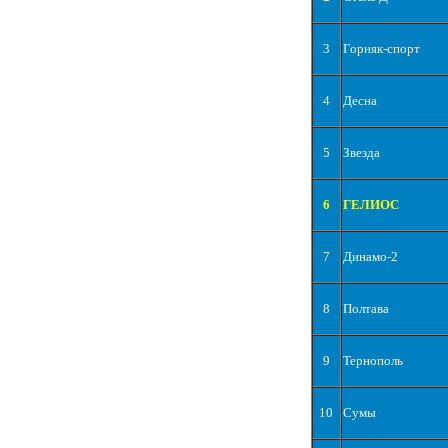
3
Горняк-спорт
4
Десна
5
Звезда
6
ГЕЛИОС
7
Динамо-2
8
Полтава
9
Тернополь
10
Сумы