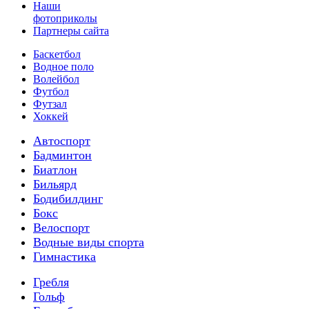
Наши
фотоприколы
Партнеры сайта
Баскетбол
Водное поло
Волейбол
Футбол
Футзал
Хоккей
Автоспорт
Бадминтон
Биатлон
Бильярд
Бодибилдинг
Бокс
Велоспорт
Водные виды спорта
Гимнастика
Гребля
Гольф