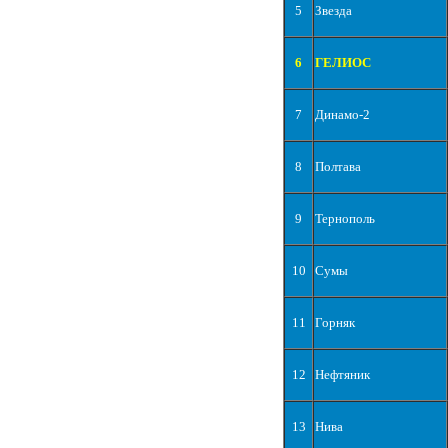
5
Звезда
6
ГЕЛИОС
7
Динамо-2
8
Полтава
9
Тернополь
10
Сумы
11
Горняк
12
Нефтяник
13
Нива