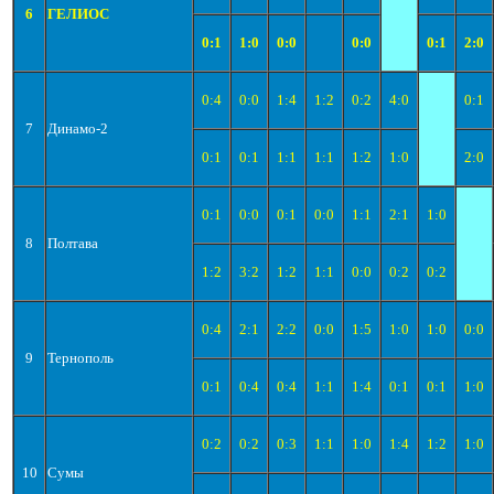
6
ГЕЛИОС
0:1
1:0
0:0
0:0
0:1
2:0
0:4
0:0
1:4
1:2
0:2
4:0
0:1
7
Динамо-2
0:1
0:1
1:1
1:1
1:2
1:0
2:0
0:1
0:0
0:1
0:0
1:1
2:1
1:0
8
Полтава
1:2
3:2
1:2
1:1
0:0
0:2
0:2
0:4
2:1
2:2
0:0
1:5
1:0
1:0
0:0
9
Тернополь
0:1
0:4
0:4
1:1
1:4
0:1
0:1
1:0
0:2
0:2
0:3
1:1
1:0
1:4
1:2
1:0
10
Сумы