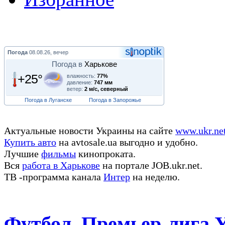
Погода
08.08.26, вечер
Погода в
Харькове
+25°
влажность:
77%
давление:
747 мм
ветер:
2 м/с, северный
Погода в Луганске
Погода в Запорожье
Актуальные новости Украины на сайте
www.ukr.ne
Купить авто
на avtosale.ua выгодно и удобно.
Лучшие
фильмы
кинопроката.
Вся
работа в Харькове
на портале JOB.ukr.net.
ТВ -программа канала
Интер
на неделю.
Футбол. Премьер-лига 