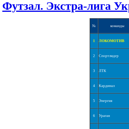
Футзал. Экстра-лига Ук
№
команды
1
ЛОКОМОТИВ
2
Спортлидер
3
ЛТК
4
Кардинал
5
Энергия
6
Ураган