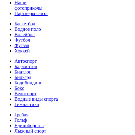
Наши
фотоприколы
Партнеры сайта
Баскетбол
Водное поло
Волейбол
Футбол
Футзал
Хоккей
Автоспорт
Бадминтон
Биатлон
Бильярд
Бодибилдинг
Бокс
Велоспорт
Водные виды спорта
Гимнастика
Гребля
Гольф
Единоборства
Лыжный спорт