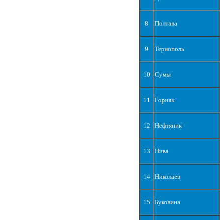
8
Полтава
9
Тернополь
10
Сумы
11
Горняк
12
Нефтяник
13
Нива
14
Николаев
15
Буковина