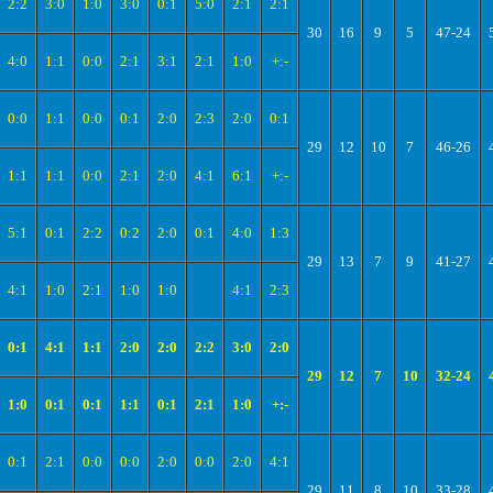
2:2
3:0
1:0
3:0
0:1
5:0
2:1
2:1
30
16
9
5
47-24
4:0
1:1
0:0
2:1
3:1
2:1
1:0
+:-
0:0
1:1
0:0
0:1
2:0
2:3
2:0
0:1
29
12
10
7
46-26
1:1
1:1
0:0
2:1
2:0
4:1
6:1
+:-
5:1
0:1
2:2
0:2
2:0
0:1
4:0
1:3
29
13
7
9
41-27
4:1
1:0
2:1
1:0
1:0
4:1
2:3
0:1
4:1
1:1
2:0
2:0
2:2
3:0
2:0
29
12
7
10
32-24
1:0
0:1
0:1
1:1
0:1
2:1
1:0
+:-
0:1
2:1
0:0
0:0
2:0
0:0
2:0
4:1
29
11
8
10
33-28