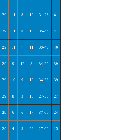
29
11
8
10
31-26
41
29
11
8
10
35-44
41
29
11
7
11
33-40
40
29
9
12
8
34-26
39
29
10
9
10
34-33
39
29
8
3
18
27-50
27
29
6
6
17
37-66
24
29
4
3
22
27-60
15