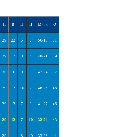
И
В
Н
П
Мячи
О
29
22
5
2
56-15
71
29
17
8
4
48-21
59
30
16
9
5
47-24
57
29
12
10
7
46-26
46
29
13
7
9
41-27
46
29
12
7
10
32-24
43
29
11
8
10
33-28
41