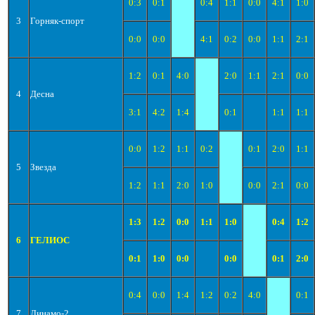
0:3
0:1
0:4
1:1
0:0
4:1
1:0
3
Горняк-спорт
0:0
0:0
4:1
0:2
0:0
1:1
2:1
1:2
0:1
4:0
2:0
1:1
2:1
0:0
4
Десна
3:1
4:2
1:4
0:1
1:1
1:1
0:0
1:2
1:1
0:2
0:1
2:0
1:1
5
Звезда
1:2
1:1
2:0
1:0
0:0
2:1
0:0
1:3
1:2
0:0
1:1
1:0
0:4
1:2
6
ГЕЛИОС
0:1
1:0
0:0
0:0
0:1
2:0
0:4
0:0
1:4
1:2
0:2
4:0
0:1
7
Динамо-2