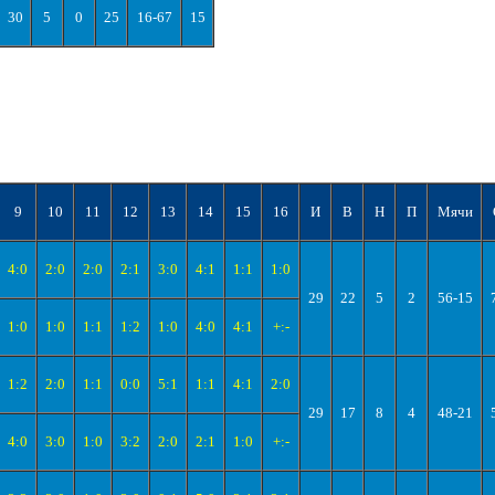
30
5
0
25
16-67
15
9
10
11
12
13
14
15
16
И
В
Н
П
Мячи
4:0
2:0
2:0
2:1
3:0
4:1
1:1
1:0
29
22
5
2
56-15
1:0
1:0
1:1
1:2
1:0
4:0
4:1
+:-
1:2
2:0
1:1
0:0
5:1
1:1
4:1
2:0
29
17
8
4
48-21
4:0
3:0
1:0
3:2
2:0
2:1
1:0
+:-