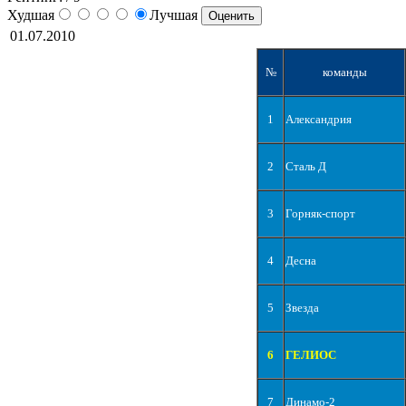
Худшая
Лучшая
01.07.2010
№
команды
1
Александрия
2
Сталь Д
3
Горняк-спорт
4
Десна
5
Звезда
6
ГЕЛИОС
7
Динамо-2