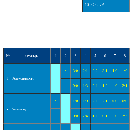
16
Сталь А
№
команды
1
2
3
4
5
6
7
8
1:1
3:0
2:1
0:0
3:1
4:0
1:0
1
Александрия
0:0
1:3
2:1
1:0
1:0
2:1
1:1
1:0
1:0
2:1
2:1
0:0
0:0
2
Сталь Д
0:0
2:4
1:1
0:1
1:0
2:3