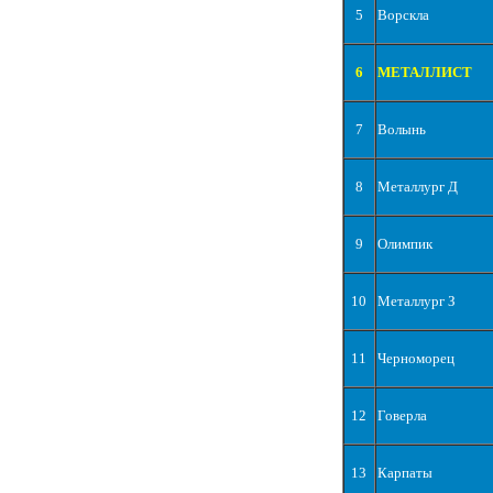
5
Ворскла
6
МЕТАЛЛИСТ
7
Волынь
8
Металлург Д
9
Олимпик
10
Металлург З
11
Черноморец
12
Говерла
13
Карпаты