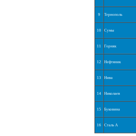
9
Тернополь
10
Сумы
11
Горняк
12
Нефтяник
13
Нива
14
Николаев
15
Буковина
16
Сталь А