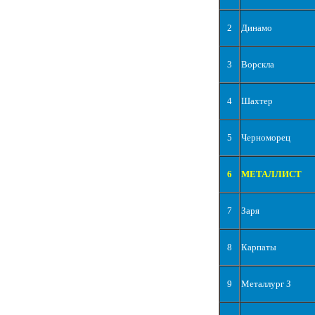
2
Динамо
3
Ворскла
4
Шахтер
5
Черноморец
6
МЕТАЛЛИСТ
7
Заря
8
Карпаты
9
Металлург З