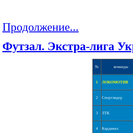
Продолжение...
Футзал. Экстра-лига Ук
№
команды
1
ЛОКОМОТИВ
2
Спортлидер
3
ЛТК
4
Кардинал