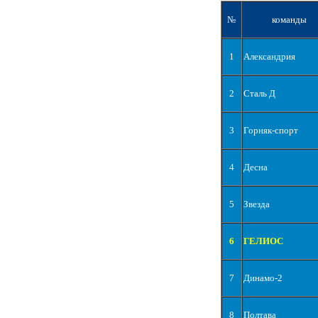
№
команды
1
Александрия
2
Сталь Д
3
Горняк-спорт
4
Десна
5
Звезда
6
ГЕЛИОС
7
Динамо-2
8
Полтава