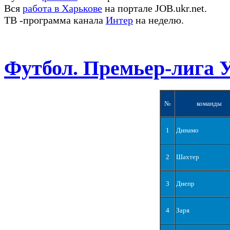
Вся
работа в Харькове
на портале JOB.ukr.net.
ТВ -программа канала
Интер
на неделю.
Футбол. Премьер-лига 
№
команды
1
Динамо
2
Шахтер
3
Днепр
4
Заря