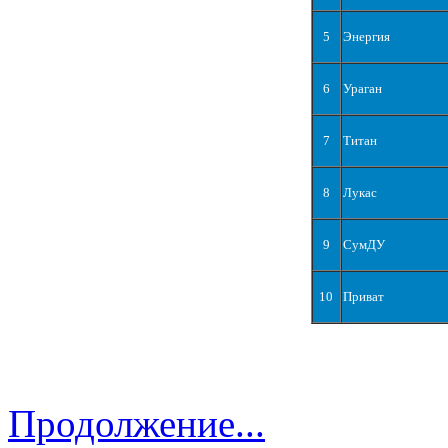
5
Энергия
6
Ураган
7
Титан
8
Лукас
9
СумДУ
10
Приват
Продолжение...