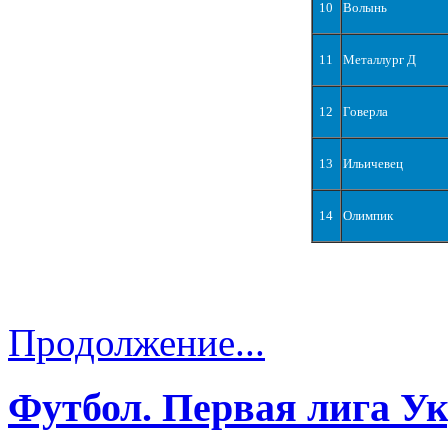
10
Волынь
11
Металлург Д
12
Говерла
13
Ильичевец
14
Олимпик
Продолжение...
Футбол. Первая лига У