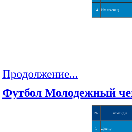
14
Ильичевец
Продолжение...
Футбол Молодежный че
№
команды
1
Днепр