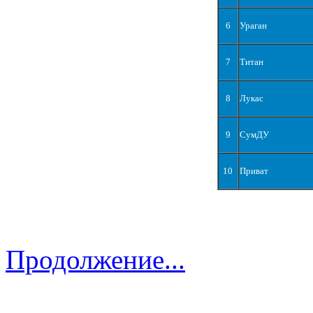
6
Ураган
7
Титан
8
Лукас
9
СумДУ
10
Приват
Продолжение...