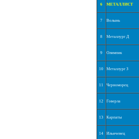
6
МЕТАЛЛИСТ
7
Волынь
8
Металлург Д
9
Олимпик
10
Металлург З
11
Черноморец
12
Говерла
13
Карпаты
14
Ильичевец