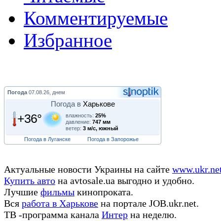
Комментируемые
Избранное
Погода
07.08.26, днем
Погода в
Харькове
+36°
влажность:
25%
давление:
747 мм
ветер:
3 м/с, южный
Погода в Луганске
Погода в Запорожье
Актуальные новости Украины на сайте
www.ukr.ne
Купить авто
на avtosale.ua выгодно и удобно.
Лучшие
фильмы
кинопроката.
Вся
работа в Харькове
на портале JOB.ukr.net.
ТВ -программа канала
Интер
на неделю.