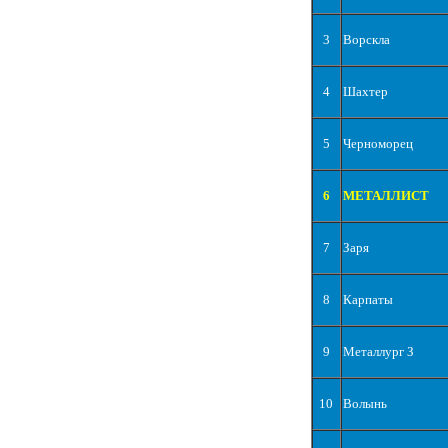
3
Ворскла
4
Шахтер
5
Черноморец
6
МЕТАЛЛИСТ
7
Заря
8
Карпаты
9
Металлург З
10
Волынь