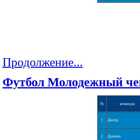
Продолжение...
Футбол Молодежный че
№
команды
1
Днепр
2
Динамо