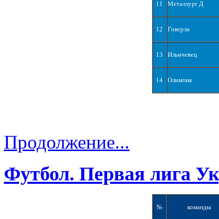
11
Металлург Д
12
Говерла
13
Ильичевец
14
Олимпик
Продолжение...
Футбол. Первая лига У
№
команды