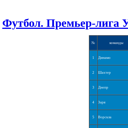
Футбол. Премьер-лига 
№
команды
1
Динамо
2
Шахтер
3
Днепр
4
Заря
5
Ворскла