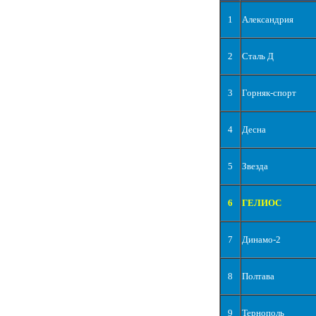
1
Александрия
2
Сталь Д
3
Горняк-спорт
4
Десна
5
Звезда
6
ГЕЛИОС
7
Динамо-2
8
Полтава
9
Тернополь