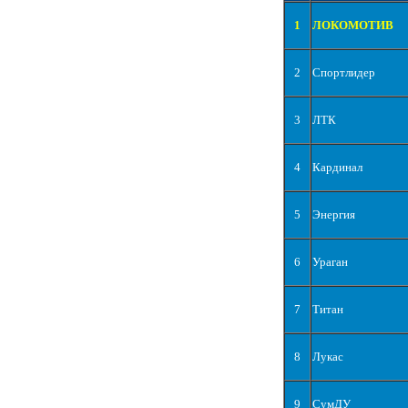
1
ЛОКОМОТИВ
2
Спортлидер
3
ЛТК
4
Кардинал
5
Энергия
6
Ураган
7
Титан
8
Лукас
9
СумДУ