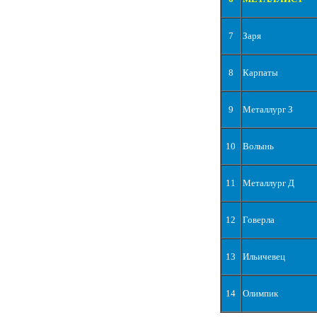
7
Заря
8
Карпаты
9
Металлург З
10
Волынь
11
Металлург Д
12
Говерла
13
Ильичевец
14
Олимпик