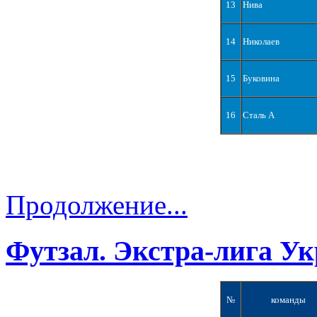
13
Нива
14
Николаев
15
Буковина
16
Сталь А
Продолжение...
Футзал. Экстра-лига Ук
№
команды