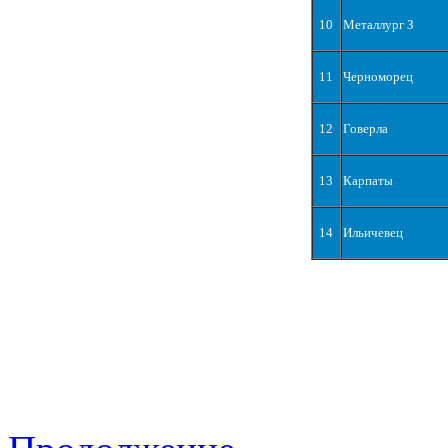
10
Металлург З
11
Черноморец
12
Говерла
13
Карпаты
14
Ильичевец