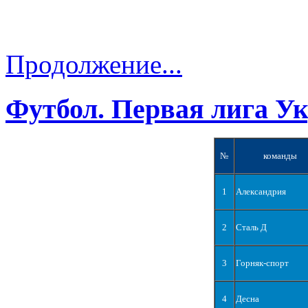
Продолжение...
Футбол. Первая лига У
№
команды
1
Александрия
2
Сталь Д
3
Горняк-спорт
4
Десна