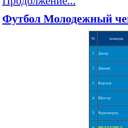
Продолжение...
Футбол Молодежный че
№
команды
1
Днепр
2
Динамо
3
Ворскла
4
Шахтер
5
Черноморец
6
МЕТАЛЛИСТ