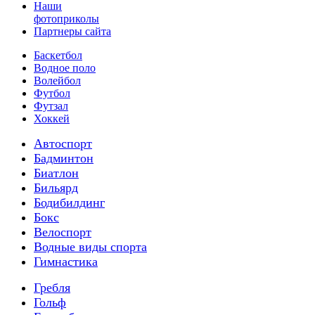
Наши
фотоприколы
Партнеры сайта
Баскетбол
Водное поло
Волейбол
Футбол
Футзал
Хоккей
Автоспорт
Бадминтон
Биатлон
Бильярд
Бодибилдинг
Бокс
Велоспорт
Водные виды спорта
Гимнастика
Гребля
Гольф