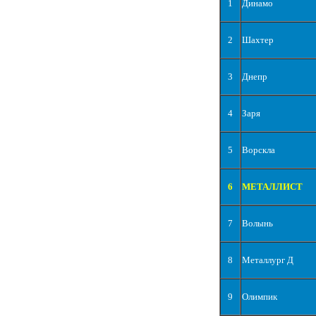
1
Динамо
2
Шахтер
3
Днепр
4
Заря
5
Ворскла
6
МЕТАЛЛИСТ
7
Волынь
8
Металлург Д
9
Олимпик