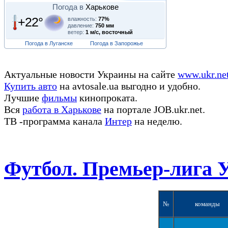
Погода в
Харькове
+22°
влажность:
77%
давление:
750 мм
ветер:
1 м/с, восточный
Погода в Луганске
Погода в Запорожье
Актуальные новости Украины на сайте
www.ukr.ne
Купить авто
на avtosale.ua выгодно и удобно.
Лучшие
фильмы
кинопроката.
Вся
работа в Харькове
на портале JOB.ukr.net.
ТВ -программа канала
Интер
на неделю.
Футбол. Премьер-лига 
№
команды