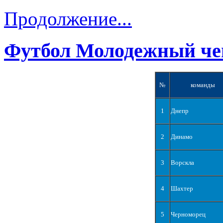
Продолжение...
Футбол Молодежный че
№
команды
1
Днепр
2
Динамо
3
Ворскла
4
Шахтер
5
Черноморец