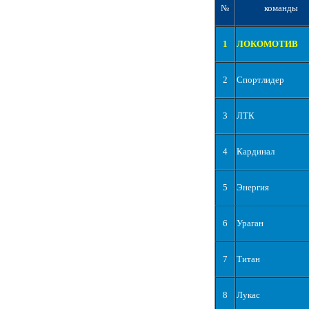
№
команды
1
ЛОКОМОТИВ
2
Спортлидер
3
ЛТК
4
Кардинал
5
Энергия
6
Ураган
7
Титан
8
Лукас