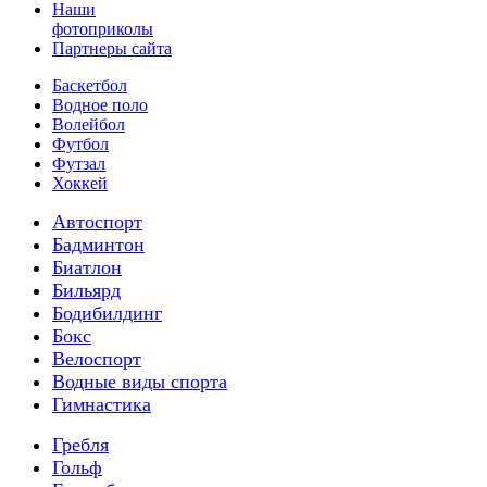
Наши
фотоприколы
Партнеры сайта
Баскетбол
Водное поло
Волейбол
Футбол
Футзал
Хоккей
Автоспорт
Бадминтон
Биатлон
Бильярд
Бодибилдинг
Бокс
Велоспорт
Водные виды спорта
Гимнастика
Гребля
Гольф