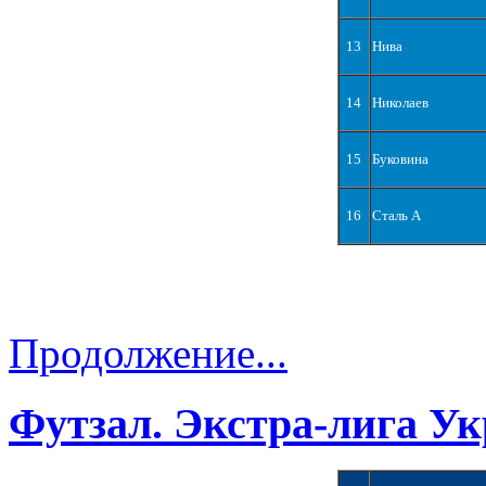
13
Нива
14
Николаев
15
Буковина
16
Сталь А
Продолжение...
Футзал. Экстра-лига Ук