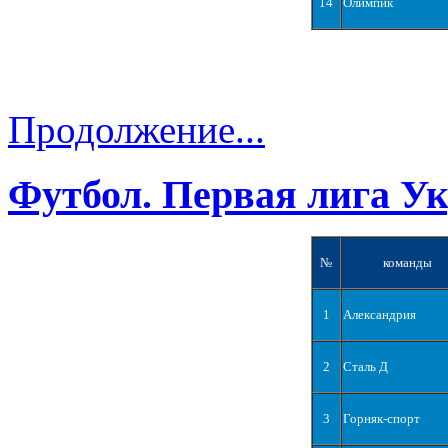
14
Олимпик
Продолжение...
Футбол. Первая лига У
№
команды
1
Александрия
2
Сталь Д
3
Горняк-спорт