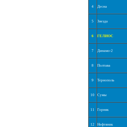
4
Десна
5
Звезда
6
ГЕЛИОС
7
Динамо-2
8
Полтава
9
Тернополь
10
Сумы
11
Горняк
12
Нефтяник