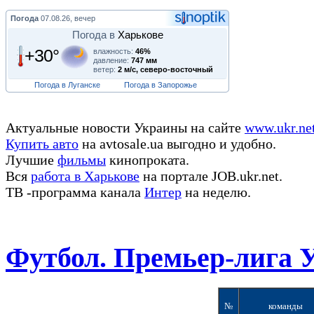
Погода
07.08.26, вечер
Погода в
Харькове
+30°
влажность:
46%
давление:
747 мм
ветер:
2 м/с, северо-восточный
Погода в Луганске
Погода в Запорожье
Актуальные новости Украины на сайте
www.ukr.ne
Купить авто
на avtosale.ua выгодно и удобно.
Лучшие
фильмы
кинопроката.
Вся
работа в Харькове
на портале JOB.ukr.net.
ТВ -программа канала
Интер
на неделю.
Футбол. Премьер-лига 
№
команды