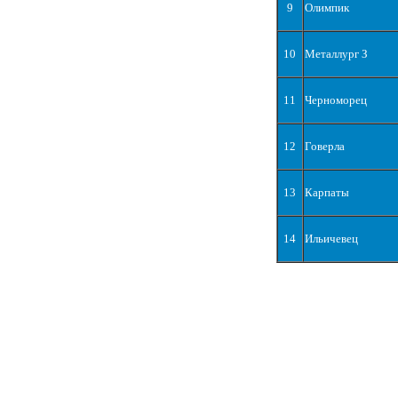
9
Олимпик
10
Металлург З
11
Черноморец
12
Говерла
13
Карпаты
14
Ильичевец