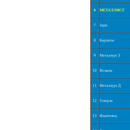
6
МЕТАЛЛИСТ
7
Заря
8
Карпаты
9
Металлург З
10
Волынь
11
Металлург Д
12
Говерла
13
Ильичевец