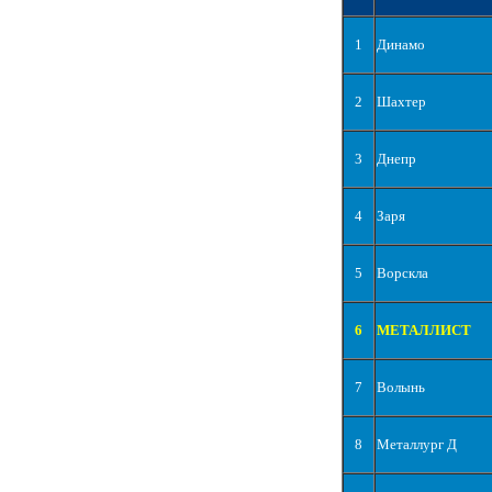
1
Динамо
2
Шахтер
3
Днепр
4
Заря
5
Ворскла
6
МЕТАЛЛИСТ
7
Волынь
8
Металлург Д