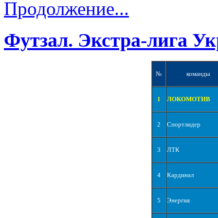
Продолжение...
Футзал. Экстра-лига Ук
№
команды
1
ЛОКОМОТИВ
2
Спортлидер
3
ЛТК
4
Кардинал
5
Энергия