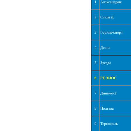
1
Александрия
2
Сталь Д
3
Горняк-спорт
4
Десна
5
Звезда
6
ГЕЛИОС
7
Динамо-2
8
Полтава
9
Тернополь