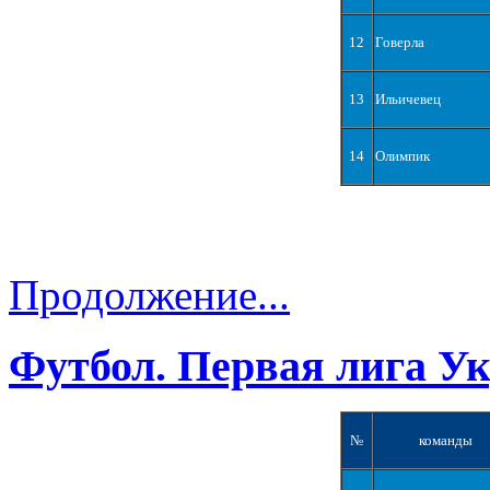
12
Говерла
13
Ильичевец
14
Олимпик
Продолжение...
Футбол. Первая лига У
№
команды