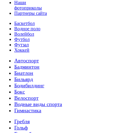
Наши
фотоприколы
Партнеры сайта
Баскетбол
Водное поло
Волейбол
Футбол
Футзал
Хоккей
Автоспорт
Бадминтон
Биатлон
Бильярд
Бодибилдинг
Бокс
Велоспорт
Водные виды спорта
Гимнастика
Гребля
Гольф