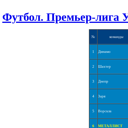
Футбол. Премьер-лига 
№
команды
1
Динамо
2
Шахтер
3
Днепр
4
Заря
5
Ворскла
6
МЕТАЛЛИСТ