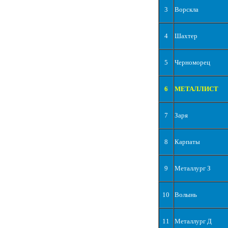
3
Ворскла
4
Шахтер
5
Черноморец
6
МЕТАЛЛИСТ
7
Заря
8
Карпаты
9
Металлург З
10
Волынь
11
Металлург Д