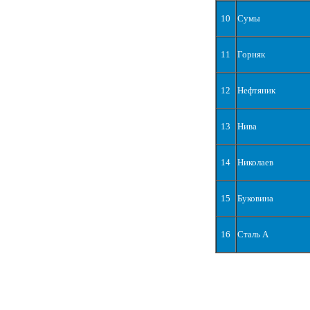
10
Сумы
11
Горняк
12
Нефтяник
13
Нива
14
Николаев
15
Буковина
16
Сталь А