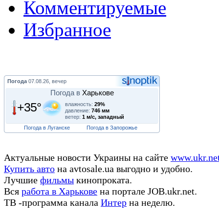
Комментируемые
Избранное
Погода
07.08.26, вечер
Погода в
Харькове
+35°
влажность:
29%
давление:
746 мм
ветер:
1 м/с, западный
Погода в Луганске
Погода в Запорожье
Актуальные новости Украины на сайте
www.ukr.ne
Купить авто
на avtosale.ua выгодно и удобно.
Лучшие
фильмы
кинопроката.
Вся
работа в Харькове
на портале JOB.ukr.net.
ТВ -программа канала
Интер
на неделю.