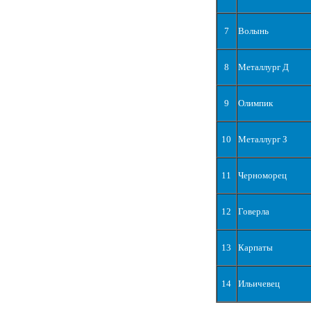
7
Волынь
8
Металлург Д
9
Олимпик
10
Металлург З
11
Черноморец
12
Говерла
13
Карпаты
14
Ильичевец