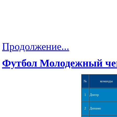
Продолжение...
Футбол Молодежный че
№
команды
1
Днепр
2
Динамо