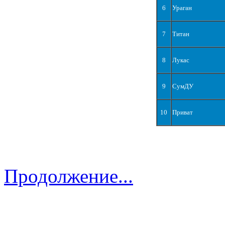
6
Ураган
7
Титан
8
Лукас
9
СумДУ
10
Приват
Продолжение...