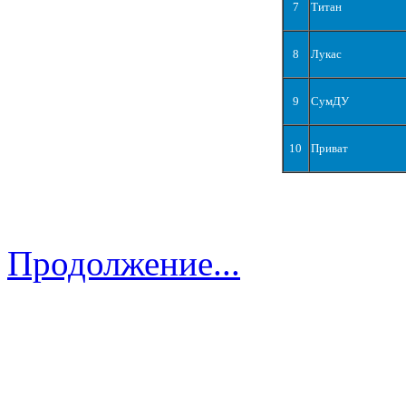
7
Титан
8
Лукас
9
СумДУ
10
Приват
Продолжение...