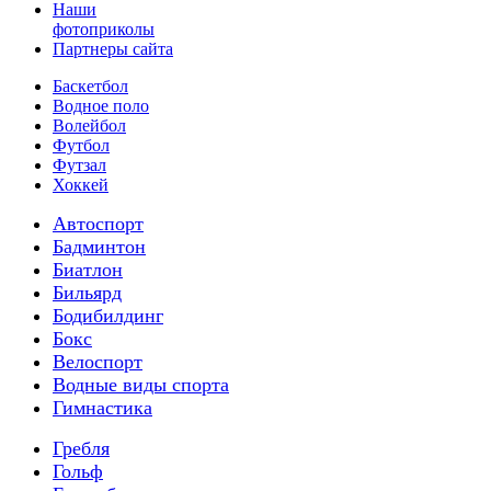
Наши
фотоприколы
Партнеры сайта
Баскетбол
Водное поло
Волейбол
Футбол
Футзал
Хоккей
Автоспорт
Бадминтон
Биатлон
Бильярд
Бодибилдинг
Бокс
Велоспорт
Водные виды спорта
Гимнастика
Гребля
Гольф