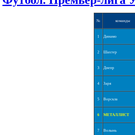
№
команды
1
Динамо
2
Шахтер
3
Днепр
4
Заря
5
Ворскла
6
МЕТАЛЛИСТ
7
Волынь