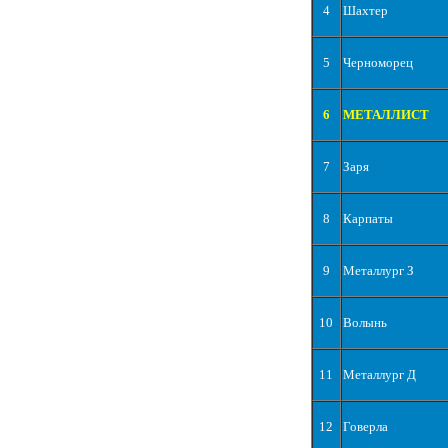
4
Шахтер
5
Черноморец
6
МЕТАЛЛИСТ
7
Заря
8
Карпаты
9
Металлург З
10
Волынь
11
Металлург Д
12
Говерла