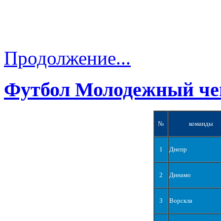
Продолжение...
Футбол Молодежный че
№
команды
1
Днепр
2
Динамо
3
Ворскла