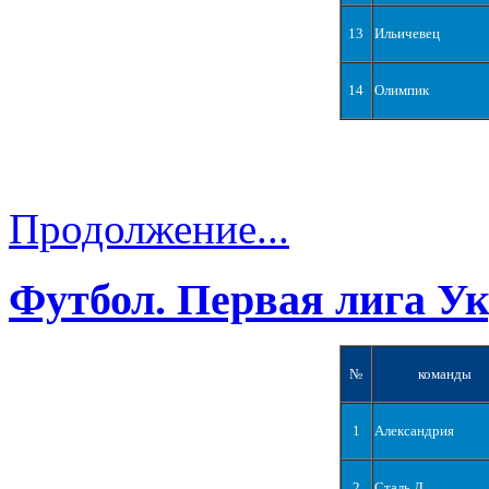
13
Ильичевец
14
Олимпик
Продолжение...
Футбол. Первая лига У
№
команды
1
Александрия
2
Сталь Д