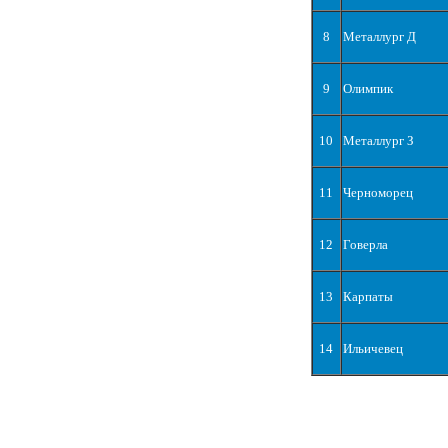
8
Металлург Д
9
Олимпик
10
Металлург З
11
Черноморец
12
Говерла
13
Карпаты
14
Ильичевец