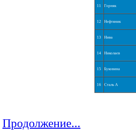
11
Горняк
12
Нефтяник
13
Нива
14
Николаев
15
Буковина
16
Сталь А
Продолжение...