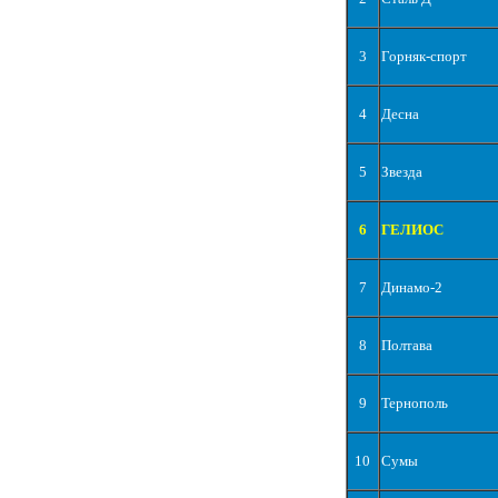
3
Горняк-спорт
4
Десна
5
Звезда
6
ГЕЛИОС
7
Динамо-2
8
Полтава
9
Тернополь
10
Сумы