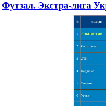
Футзал. Экстра-лига Ук
№
команды
1
ЛОКОМОТИВ
2
Спортлидер
3
ЛТК
4
Кардинал
5
Энергия
6
Ураган