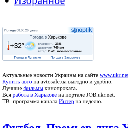
Избранное
Погода
08.08.26, днем
Погода в
Харькове
+32°
влажность:
33%
давление:
746 мм
ветер:
2 м/с, юго-восточный
Погода в Луганске
Погода в Запорожье
Актуальные новости Украины на сайте
www.ukr.ne
Купить авто
на avtosale.ua выгодно и удобно.
Лучшие
фильмы
кинопроката.
Вся
работа в Харькове
на портале JOB.ukr.net.
ТВ -программа канала
Интер
на неделю.
Футбол. Премьер-лига 