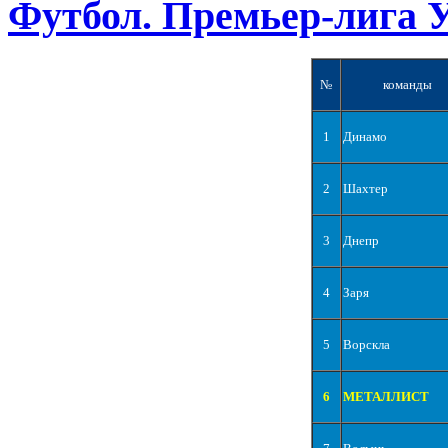
Футбол. Премьер-лига 
№
команды
1
Динамо
2
Шахтер
3
Днепр
4
Заря
5
Ворскла
6
МЕТАЛЛИСТ