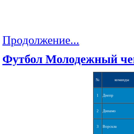
Продолжение...
Футбол Молодежный че
№
команды
1
Днепр
2
Динамо
3
Ворскла