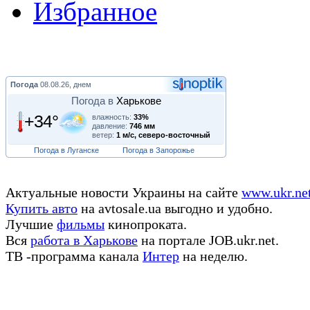
Избранное
Погода
08.08.26, днем
Погода в
Харькове
+34°
влажность:
33%
давление:
746 мм
ветер:
1 м/с, северо-восточный
Погода в Луганске
Погода в Запорожье
Актуальные новости Украины на сайте
www.ukr.ne
Купить авто
на avtosale.ua выгодно и удобно.
Лучшие
фильмы
кинопроката.
Вся
работа в Харькове
на портале JOB.ukr.net.
ТВ -программа канала
Интер
на неделю.