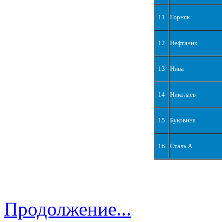
11
Горняк
12
Нефтяник
13
Нива
14
Николаев
15
Буковина
16
Сталь А
Продолжение...