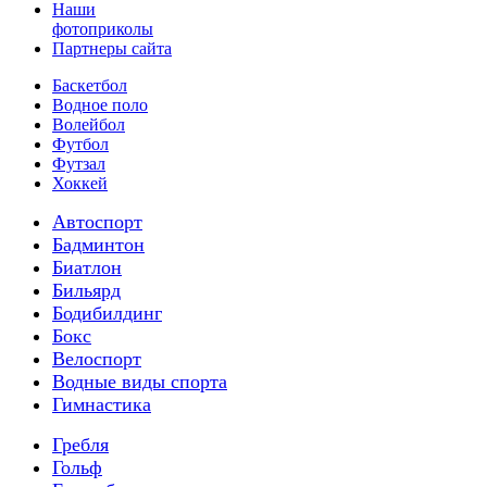
Наши
фотоприколы
Партнеры сайта
Баскетбол
Водное поло
Волейбол
Футбол
Футзал
Хоккей
Автоспорт
Бадминтон
Биатлон
Бильярд
Бодибилдинг
Бокс
Велоспорт
Водные виды спорта
Гимнастика
Гребля
Гольф