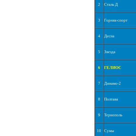
2
Сталь Д
3
Горняк-спорт
4
Десна
5
Звезда
6
ГЕЛИОС
7
Динамо-2
8
Полтава
9
Тернополь
10
Сумы