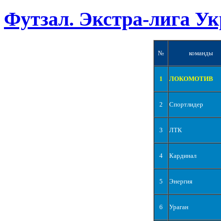
Футзал. Экстра-лига Ук
№
команды
1
ЛОКОМОТИВ
2
Спортлидер
3
ЛТК
4
Кардинал
5
Энергия
6
Ураган