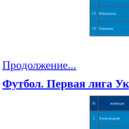
13
Ильичевец
14
Олимпик
Продолжение...
Футбол. Первая лига У
№
команды
1
Александрия