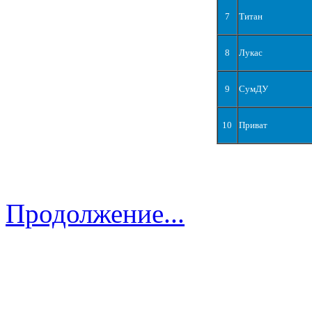
7
Титан
8
Лукас
9
СумДУ
10
Приват
Продолжение...