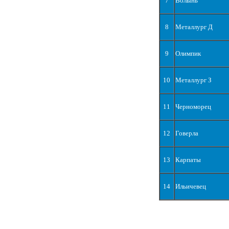
7
Волынь
8
Металлург Д
9
Олимпик
10
Металлург З
11
Черноморец
12
Говерла
13
Карпаты
14
Ильичевец