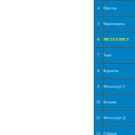
4
Шахтер
5
Черноморец
6
МЕТАЛЛИСТ
7
Заря
8
Карпаты
9
Металлург З
10
Волынь
11
Металлург Д
12
Говерла