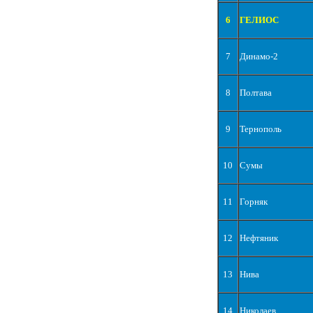
6
ГЕЛИОС
7
Динамо-2
8
Полтава
9
Тернополь
10
Сумы
11
Горняк
12
Нефтяник
13
Нива
14
Николаев