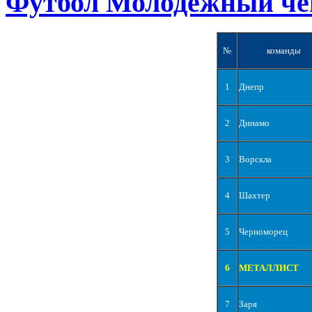
Футбол Молодежный че
№
команды
1
Днепр
2
Динамо
3
Ворскла
4
Шахтер
5
Черноморец
6
МЕТАЛЛИСТ
7
Заря