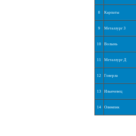
8
Карпаты
9
Металлург З
10
Волынь
11
Металлург Д
12
Говерла
13
Ильичевец
14
Олимпик