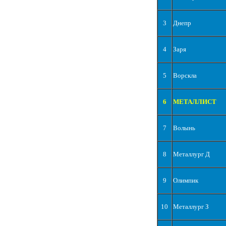
3
Днепр
4
Заря
5
Ворскла
6
МЕТАЛЛИСТ
7
Волынь
8
Металлург Д
9
Олимпик
10
Металлург З