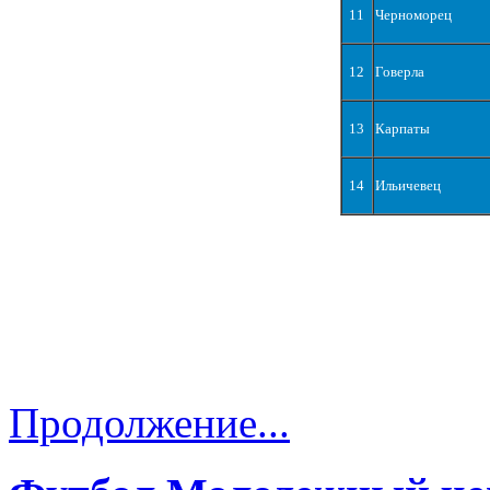
11
Черноморец
12
Говерла
13
Карпаты
14
Ильичевец
Продолжение...