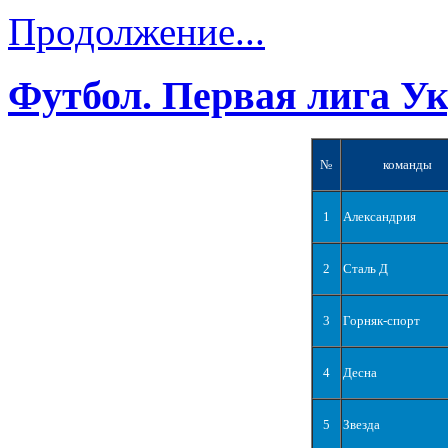
Продолжение...
Футбол. Первая лига У
№
команды
1
Александрия
2
Сталь Д
3
Горняк-спорт
4
Десна
5
Звезда