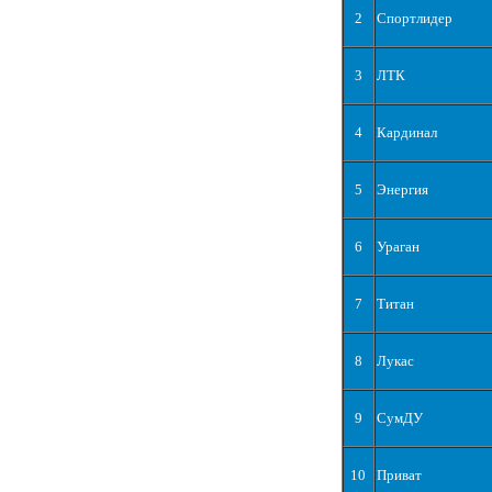
2
Спортлидер
3
ЛТК
4
Кардинал
5
Энергия
6
Ураган
7
Титан
8
Лукас
9
СумДУ
10
Приват