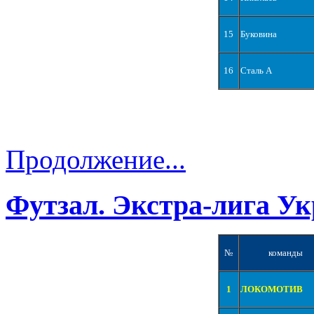
15
Буковина
16
Сталь А
Продолжение...
Футзал. Экстра-лига Ук
№
команды
1
ЛОКОМОТИВ