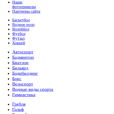
Наши
фотоприколы
Партнеры сайта
Баскетбол
Водное поло
Волейбол
Футбол
Футзал
Хоккей
Автоспорт
Бадминтон
Биатлон
Бильярд
Бодибилдинг
Бокс
Велоспорт
Водные виды спорта
Гимнастика
Гребля
Гольф