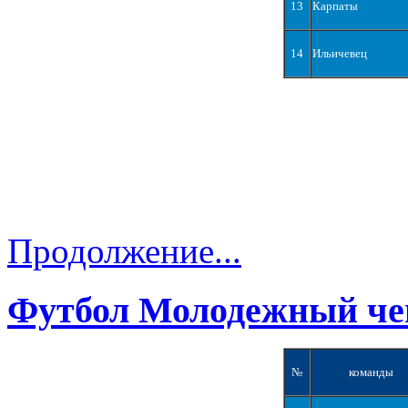
13
Карпаты
14
Ильичевец
Продолжение...
Футбол Молодежный че
№
команды