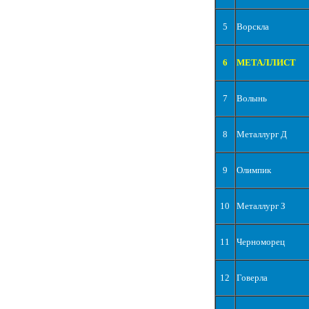
5
Ворскла
6
МЕТАЛЛИСТ
7
Волынь
8
Металлург Д
9
Олимпик
10
Металлург З
11
Черноморец
12
Говерла