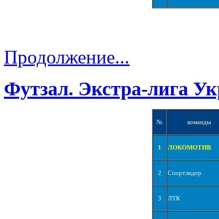
Продолжение...
Футзал. Экстра-лига Ук
№
команды
1
ЛОКОМОТИВ
2
Спортлидер
3
ЛТК