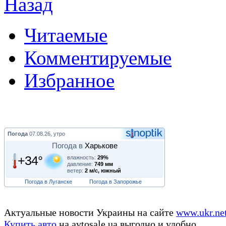
Назад
Читаемые
Комментируемые
Избранное
Погода
07.08.26, утро
Погода в
Харькове
+34°
влажность:
29%
давление:
749 мм
ветер:
2 м/с, южный
Погода в Луганске
Погода в Запорожье
Актуальные новости Украины на сайте
www.ukr.ne
Купить авто
на avtosale.ua выгодно и удобно.