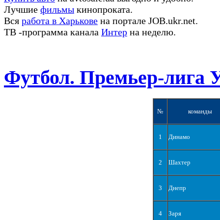
Лучшие
фильмы
кинопроката.
Вся
работа в Харькове
на портале JOB.ukr.net.
ТВ -программа канала
Интер
на неделю.
Футбол. Премьер-лига 
№
команды
1
Динамо
2
Шахтер
3
Днепр
4
Заря