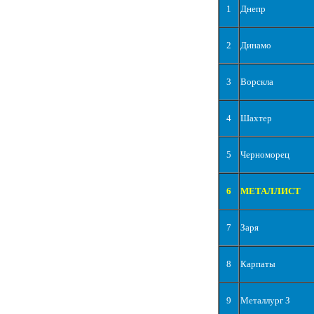
1
Днепр
2
Динамо
3
Ворскла
4
Шахтер
5
Черноморец
6
МЕТАЛЛИСТ
7
Заря
8
Карпаты
9
Металлург З