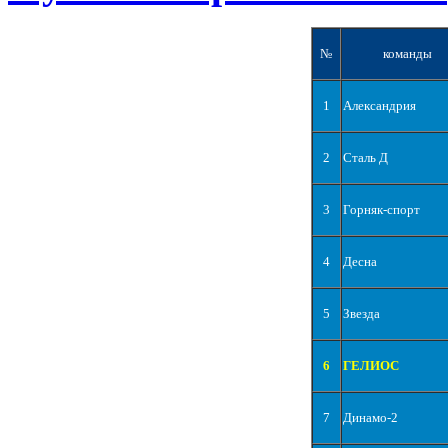
№
команды
1
Александрия
2
Сталь Д
3
Горняк-спорт
4
Десна
5
Звезда
6
ГЕЛИОС
7
Динамо-2