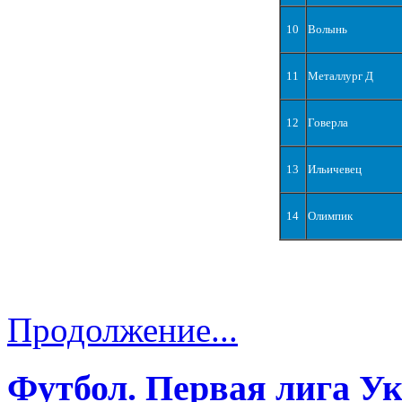
10
Волынь
11
Металлург Д
12
Говерла
13
Ильичевец
14
Олимпик
Продолжение...
Футбол. Первая лига У