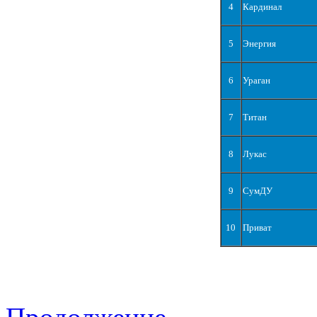
4
Кардинал
5
Энергия
6
Ураган
7
Титан
8
Лукас
9
СумДУ
10
Приват