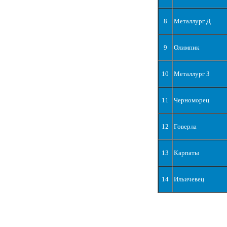
8
Металлург Д
9
Олимпик
10
Металлург З
11
Черноморец
12
Говерла
13
Карпаты
14
Ильичевец