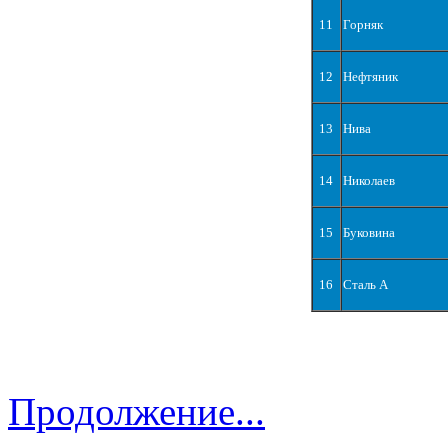
11
Горняк
12
Нефтяник
13
Нива
14
Николаев
15
Буковина
16
Сталь А
Продолжение...