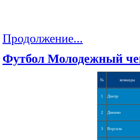
Продолжение...
Футбол Молодежный че
№
команды
1
Днепр
2
Динамо
3
Ворскла