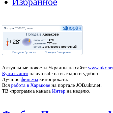
Избранное
Погода
07.08.26, вечер
Погода в
Харькове
+28°
влажность:
47%
давление:
747 мм
ветер:
1 м/с, северо-восточный
Погода в Луганске
Погода в Запорожье
Актуальные новости Украины на сайте
www.ukr.ne
Купить авто
на avtosale.ua выгодно и удобно.
Лучшие
фильмы
кинопроката.
Вся
работа в Харькове
на портале JOB.ukr.net.
ТВ -программа канала
Интер
на неделю.