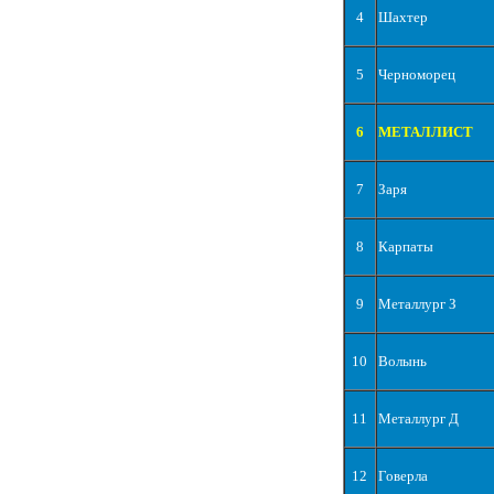
4
Шахтер
5
Черноморец
6
МЕТАЛЛИСТ
7
Заря
8
Карпаты
9
Металлург З
10
Волынь
11
Металлург Д
12
Говерла