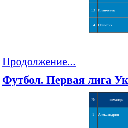
13
Ильичевец
14
Олимпик
Продолжение...
Футбол. Первая лига У
№
команды
1
Александрия