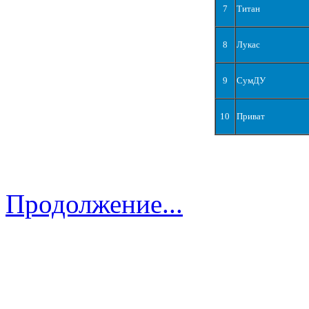
7
Титан
8
Лукас
9
СумДУ
10
Приват
Продолжение...