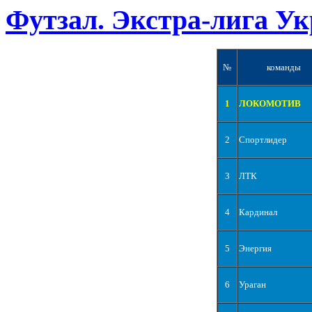
Футзал. Экстра-лига Ук
№
команды
1
ЛОКОМОТИВ
2
Спортлидер
3
ЛТК
4
Кардинал
5
Энергия
6
Ураган