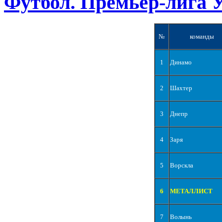
Футбол. Премьер-лига 
№
команды
1
Динамо
2
Шахтер
3
Днепр
4
Заря
5
Ворскла
6
МЕТАЛЛИСТ
7
Волынь