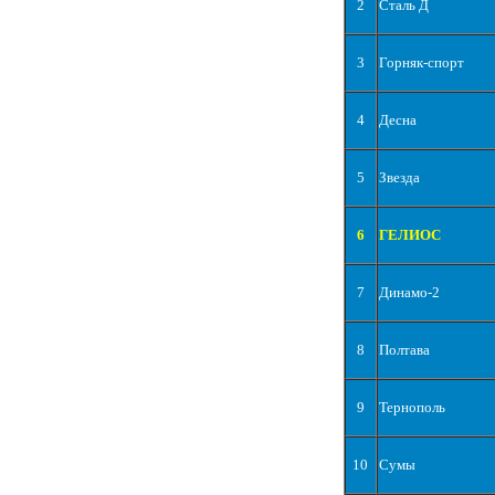
2
Сталь Д
3
Горняк-спорт
4
Десна
5
Звезда
6
ГЕЛИОС
7
Динамо-2
8
Полтава
9
Тернополь
10
Сумы