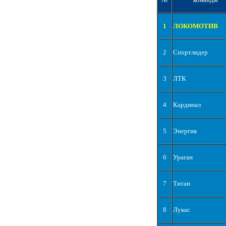
1
ЛОКОМОТИВ
2
Спортлидер
3
ЛТК
4
Кардинал
5
Энергия
6
Ураган
7
Титан
8
Лукас