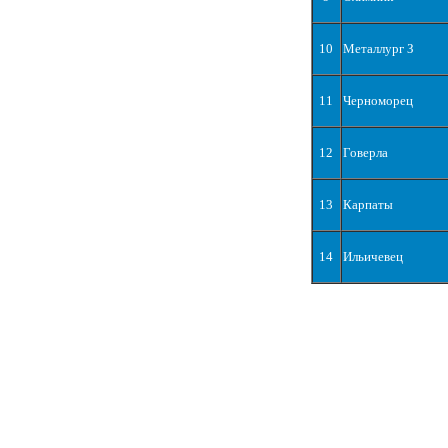
10
Металлург З
11
Черноморец
12
Говерла
13
Карпаты
14
Ильичевец