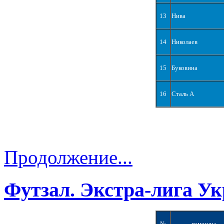
13
Нива
14
Николаев
15
Буковина
16
Сталь А
Продолжение...
Футзал. Экстра-лига Ук
№
команды