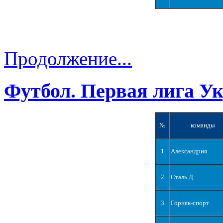
Продолжение...
Футбол. Первая лига У
№
команды
1
Александрия
2
Сталь Д
3
Горняк-спорт