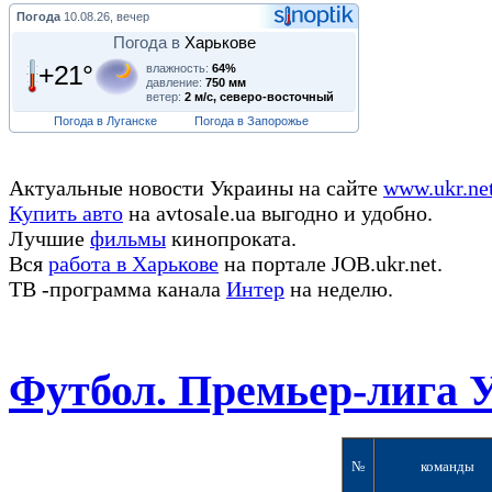
Погода
10.08.26, вечер
Погода в
Харькове
+21°
влажность:
64%
давление:
750 мм
ветер:
2 м/с, северо-восточный
Погода в Луганске
Погода в Запорожье
Актуальные новости Украины на сайте
www.ukr.ne
Купить авто
на avtosale.ua выгодно и удобно.
Лучшие
фильмы
кинопроката.
Вся
работа в Харькове
на портале JOB.ukr.net.
ТВ -программа канала
Интер
на неделю.
Футбол. Премьер-лига 
№
команды