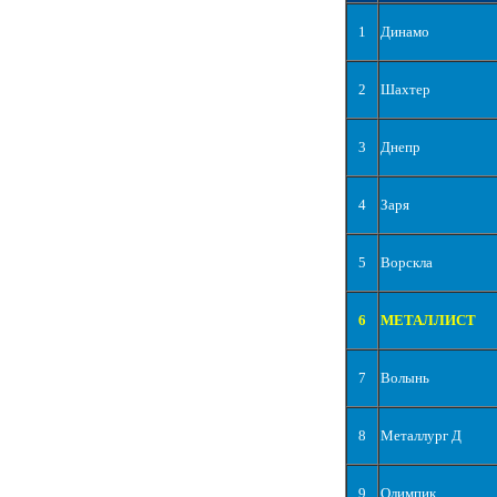
1
Динамо
2
Шахтер
3
Днепр
4
Заря
5
Ворскла
6
МЕТАЛЛИСТ
7
Волынь
8
Металлург Д
9
Олимпик