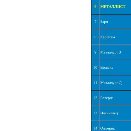
6
МЕТАЛЛИСТ
7
Заря
8
Карпаты
9
Металлург З
10
Волынь
11
Металлург Д
12
Говерла
13
Ильичевец
14
Олимпик