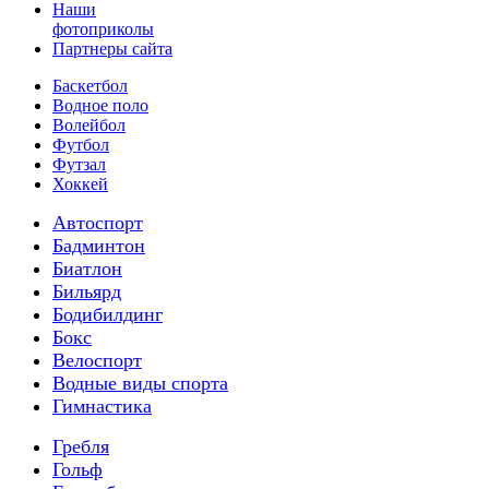
Наши
фотоприколы
Партнеры сайта
Баскетбол
Водное поло
Волейбол
Футбол
Футзал
Хоккей
Автоспорт
Бадминтон
Биатлон
Бильярд
Бодибилдинг
Бокс
Велоспорт
Водные виды спорта
Гимнастика
Гребля
Гольф