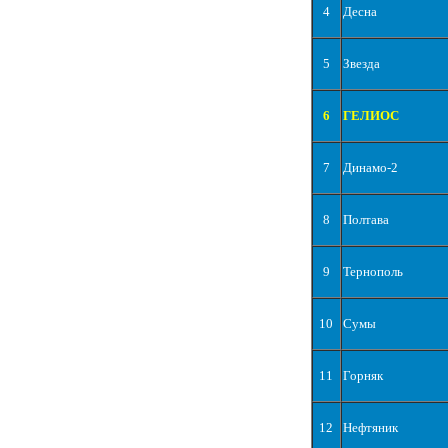
4
Десна
5
Звезда
6
ГЕЛИОС
7
Динамо-2
8
Полтава
9
Тернополь
10
Сумы
11
Горняк
12
Нефтяник