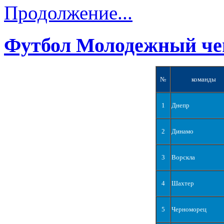
Продолжение...
Футбол Молодежный че
№
команды
1
Днепр
2
Динамо
3
Ворскла
4
Шахтер
5
Черноморец