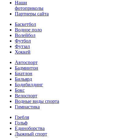
Наши
фотоприколы
Партнеры сайта
Баскетбол
Водное поло
Волейбол
Футбол
Футзал
Хоккей
Автоспорт
Бадминтон
Биатлон
Бильярд
Бодибилдинг
Бокс
Велоспорт
Водные виды спорта
Гимнастика
Гребля
Гольф
Единоборства
Лыжный спорт