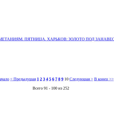
МЕТАНИЯМ. ПЯТНИЦА. ХАРЬКОВ: ЗОЛОТО ПОД ЗАНАВЕС
ачало
< Предыдущая
1
2
3
4
5
6
7
8
9
10
Следующая >
В конец >>
Всего 91 - 100 из 252