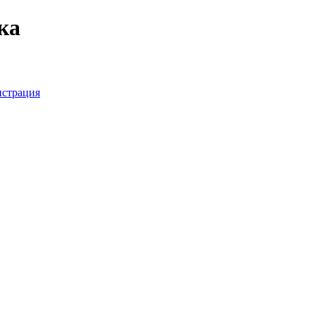
ка
истрация