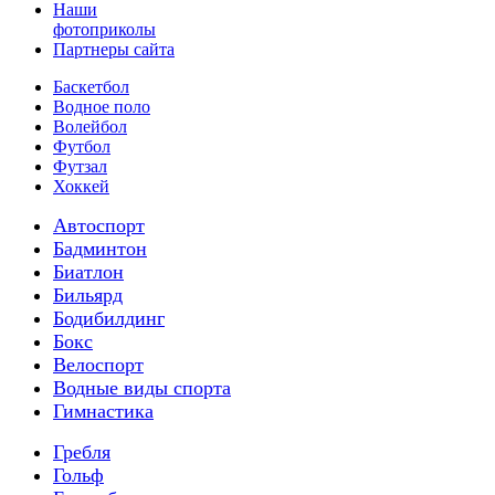
Наши
фотоприколы
Партнеры сайта
Баскетбол
Водное поло
Волейбол
Футбол
Футзал
Хоккей
Автоспорт
Бадминтон
Биатлон
Бильярд
Бодибилдинг
Бокс
Велоспорт
Водные виды спорта
Гимнастика
Гребля
Гольф