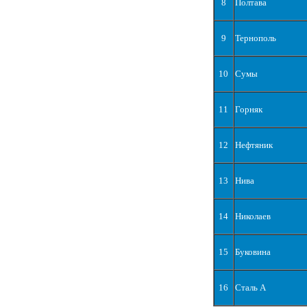
8
Полтава
9
Тернополь
10
Сумы
11
Горняк
12
Нефтяник
13
Нива
14
Николаев
15
Буковина
16
Сталь А