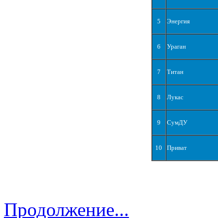
5
Энергия
6
Ураган
7
Титан
8
Лукас
9
СумДУ
10
Приват
Продолжение...