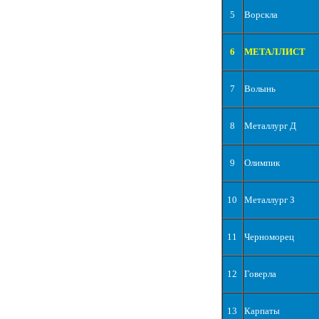
5
Ворскла
6
МЕТАЛЛИСТ
7
Волынь
8
Металлург Д
9
Олимпик
10
Металлург З
11
Черноморец
12
Говерла
13
Карпаты