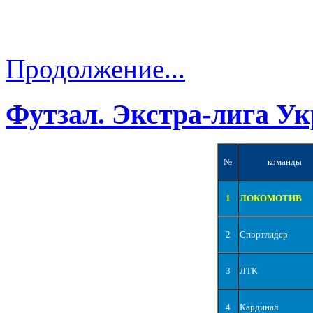
Продолжение...
Футзал. Экстра-лига Ук
№
команды
1
ЛОКОМОТИВ
2
Спортлидер
3
ЛТК
4
Кардинал