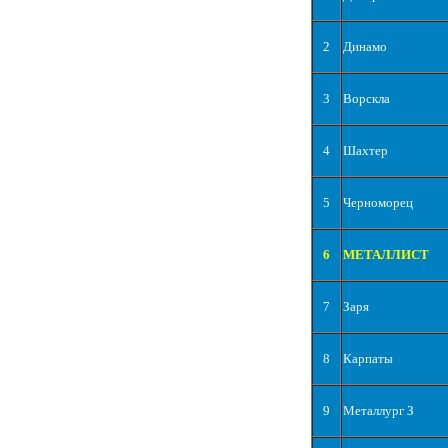
2
Динамо
3
Ворскла
4
Шахтер
5
Черноморец
6
МЕТАЛЛИСТ
7
Заря
8
Карпаты
9
Металлург З