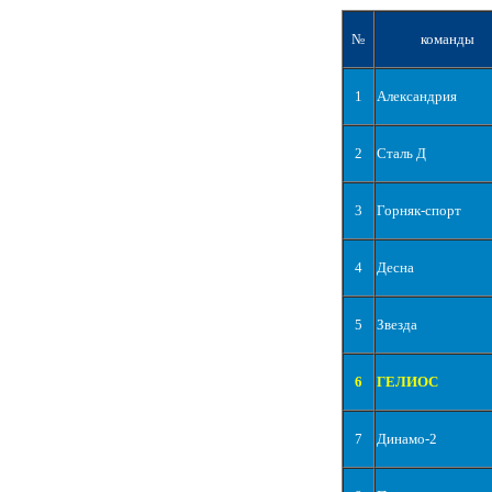
№
команды
1
Александрия
2
Сталь Д
3
Горняк-спорт
4
Десна
5
Звезда
6
ГЕЛИОС
7
Динамо-2