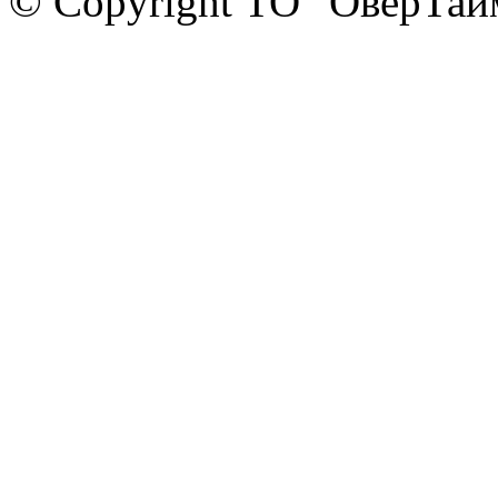
© Copyright ТО "ОверТай