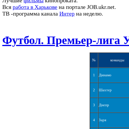
Лучшие
фильмы
кинопроката.
Вся
работа в Харькове
на портале JOB.ukr.net.
ТВ -программа канала
Интер
на неделю.
Футбол. Премьер-лига 
№
команды
1
Динамо
2
Шахтер
3
Днепр
4
Заря