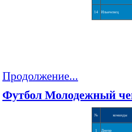
14
Ильичевец
Продолжение...
Футбол Молодежный че
№
команды
1
Днепр