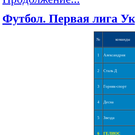
Футбол. Первая лига У
№
команды
1
Александрия
2
Сталь Д
3
Горняк-спорт
4
Десна
5
Звезда
6
ГЕЛИОС