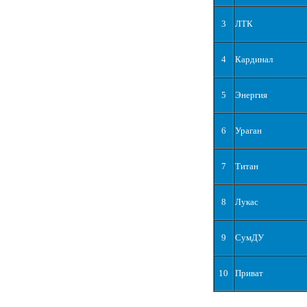
3
ЛТК
4
Кардинал
5
Энергия
6
Ураган
7
Титан
8
Лукас
9
СумДУ
10
Приват