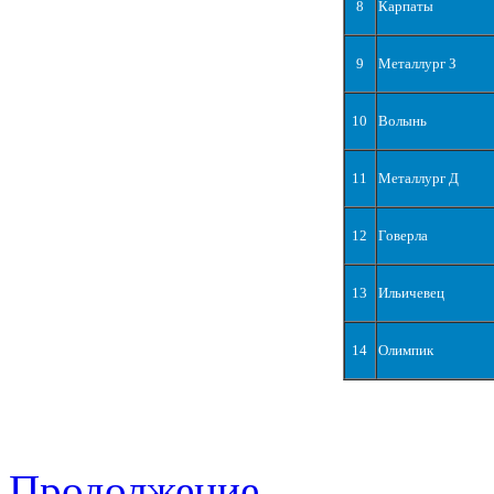
8
Карпаты
9
Металлург З
10
Волынь
11
Металлург Д
12
Говерла
13
Ильичевец
14
Олимпик
Продолжение...