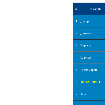
№
команды
1
Днепр
2
Динамо
3
Ворскла
4
Шахтер
5
Черноморец
6
МЕТАЛЛИСТ
7
Заря