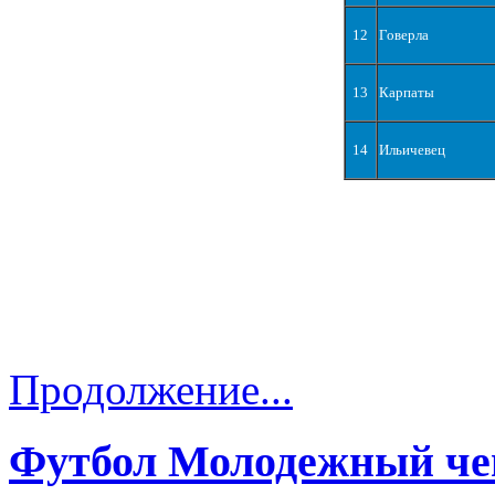
12
Говерла
13
Карпаты
14
Ильичевец
Продолжение...
Футбол Молодежный че