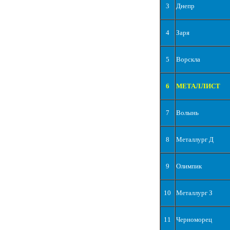
3
Днепр
4
Заря
5
Ворскла
6
МЕТАЛЛИСТ
7
Волынь
8
Металлург Д
9
Олимпик
10
Металлург З
11
Черноморец