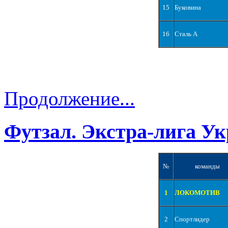
15
Буковина
16
Сталь А
Продолжение...
Футзал. Экстра-лига Ук
№
команды
1
ЛОКОМОТИВ
2
Спортлидер