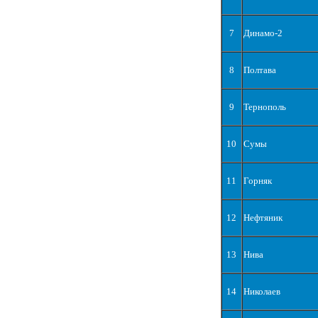
7
Динамо-2
8
Полтава
9
Тернополь
10
Сумы
11
Горняк
12
Нефтяник
13
Нива
14
Николаев