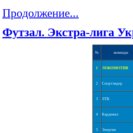
Продолжение...
Футзал. Экстра-лига Ук
№
команды
1
ЛОКОМОТИВ
2
Спортлидер
3
ЛТК
4
Кардинал
5
Энергия