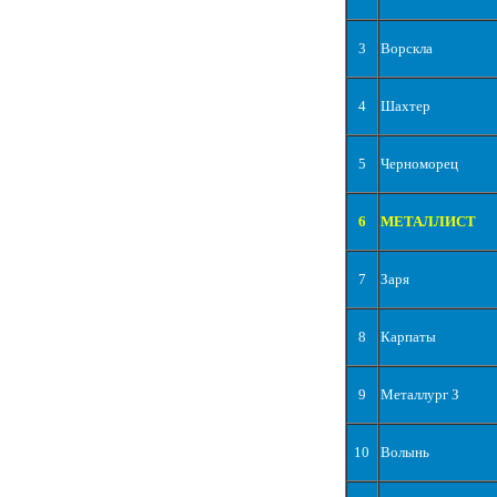
3
Ворскла
4
Шахтер
5
Черноморец
6
МЕТАЛЛИСТ
7
Заря
8
Карпаты
9
Металлург З
10
Волынь