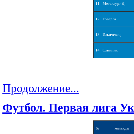
11
Металлург Д
12
Говерла
13
Ильичевец
14
Олимпик
Продолжение...
Футбол. Первая лига У
№
команды