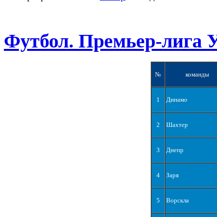
Футбол. Премьер-лига 
№
команды
1
Динамо
2
Шахтер
3
Днепр
4
Заря
5
Ворскла