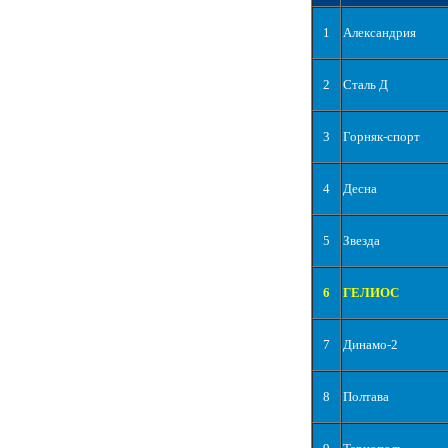
1
Александрия
2
Сталь Д
3
Горняк-спорт
4
Десна
5
Звезда
6
ГЕЛИОС
7
Динамо-2
8
Полтава