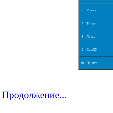
6
Ураган
7
Титан
8
Лукас
9
СумДУ
10
Приват
Продолжение...