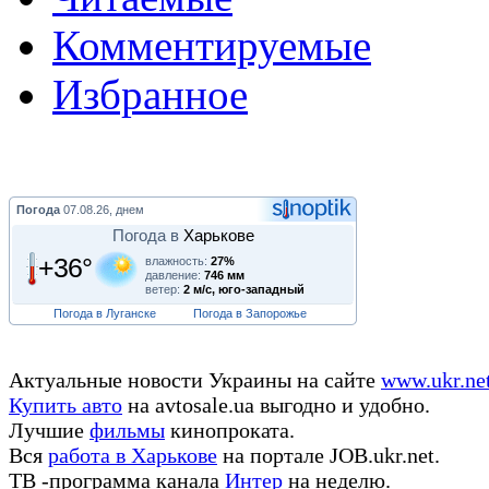
Комментируемые
Избранное
Погода
07.08.26, днем
Погода в
Харькове
+36°
влажность:
27%
давление:
746 мм
ветер:
2 м/с, юго-западный
Погода в Луганске
Погода в Запорожье
Актуальные новости Украины на сайте
www.ukr.ne
Купить авто
на avtosale.ua выгодно и удобно.
Лучшие
фильмы
кинопроката.
Вся
работа в Харькове
на портале JOB.ukr.net.
ТВ -программа канала
Интер
на неделю.