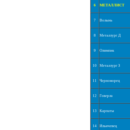
6
МЕТАЛЛИСТ
7
Волынь
8
Металлург Д
9
Олимпик
10
Металлург З
11
Черноморец
12
Говерла
13
Карпаты
14
Ильичевец