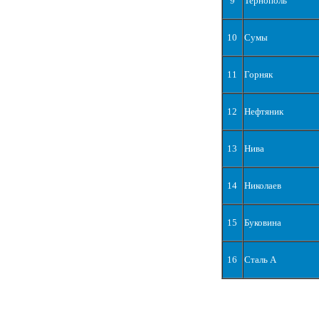
9
Тернополь
10
Сумы
11
Горняк
12
Нефтяник
13
Нива
14
Николаев
15
Буковина
16
Сталь А