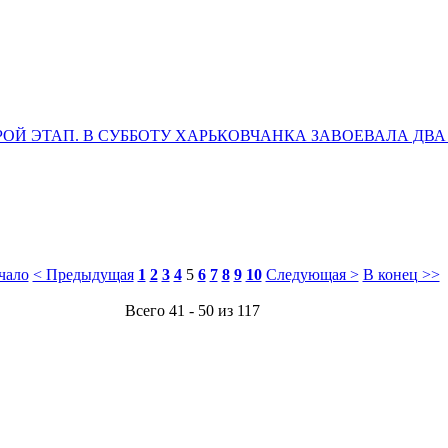
ОРОЙ ЭТАП. В СУББОТУ ХАРЬКОВЧАНКА ЗАВОЕВАЛА ДВА
чало
< Предыдущая
1
2
3
4
5
6
7
8
9
10
Следующая >
В конец >>
Всего 41 - 50 из 117