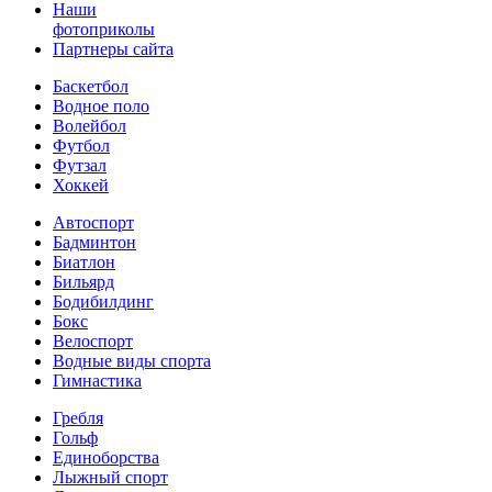
Наши
фотоприколы
Партнеры сайта
Баскетбол
Водное поло
Волейбол
Футбол
Футзал
Хоккей
Автоспорт
Бадминтон
Биатлон
Бильярд
Бодибилдинг
Бокс
Велоспорт
Водные виды спорта
Гимнастика
Гребля
Гольф
Единоборства
Лыжный спорт