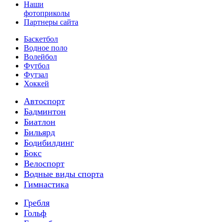
Наши
фотоприколы
Партнеры сайта
Баскетбол
Водное поло
Волейбол
Футбол
Футзал
Хоккей
Автоспорт
Бадминтон
Биатлон
Бильярд
Бодибилдинг
Бокс
Велоспорт
Водные виды спорта
Гимнастика
Гребля
Гольф