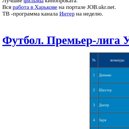
Лучшие
фильмы
кинопроката.
Вся
работа в Харькове
на портале JOB.ukr.net.
ТВ -программа канала
Интер
на неделю.
Футбол. Премьер-лига 
№
команды
1
Динамо
2
Шахтер
3
Днепр
4
Заря