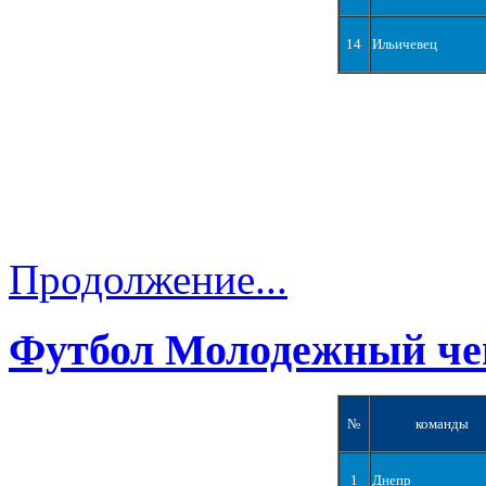
14
Ильичевец
Продолжение...
Футбол Молодежный че
№
команды
1
Днепр