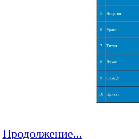
5
Энергия
6
Ураган
7
Титан
8
Лукас
9
СумДУ
10
Приват
Продолжение...