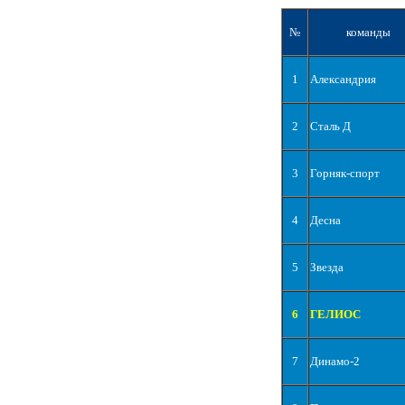
№
команды
1
Александрия
2
Сталь Д
3
Горняк-спорт
4
Десна
5
Звезда
6
ГЕЛИОС
7
Динамо-2