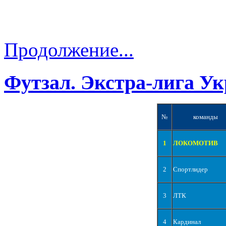
Продолжение...
Футзал. Экстра-лига Ук
№
команды
1
ЛОКОМОТИВ
2
Спортлидер
3
ЛТК
4
Кардинал