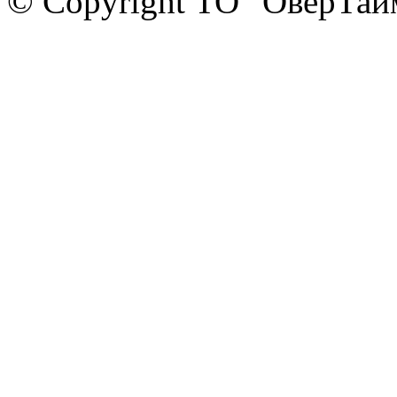
© Copyright ТО "ОверТай