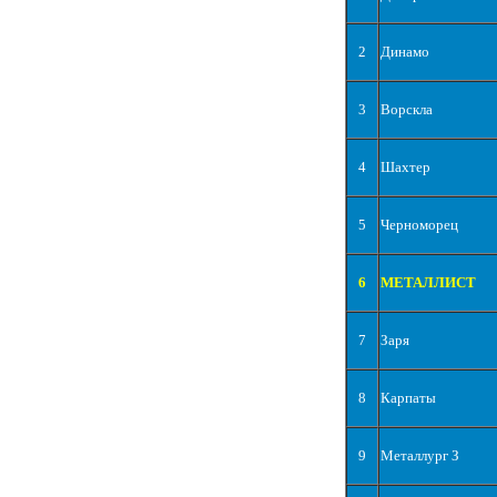
2
Динамо
3
Ворскла
4
Шахтер
5
Черноморец
6
МЕТАЛЛИСТ
7
Заря
8
Карпаты
9
Металлург З