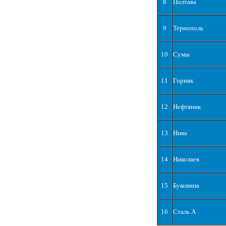
8
Полтава
9
Тернополь
10
Сумы
11
Горняк
12
Нефтяник
13
Нива
14
Николаев
15
Буковина
16
Сталь А