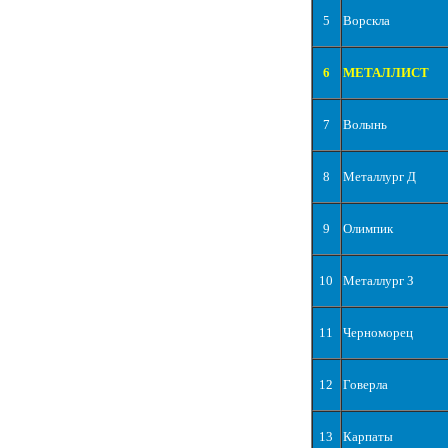
5
Ворскла
6
МЕТАЛЛИСТ
7
Волынь
8
Металлург Д
9
Олимпик
10
Металлург З
11
Черноморец
12
Говерла
13
Карпаты